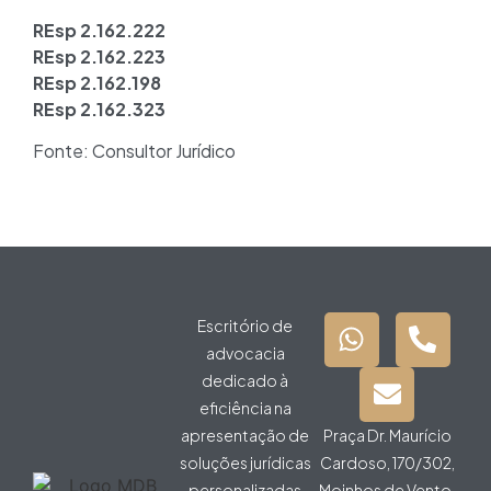
REsp 2.162.222
REsp 2.162.223
REsp 2.162.198
REsp 2.162.323
Fonte: Consultor Jurídico
Escritório de
advocacia
dedicado à
eficiência na
apresentação de
Praça Dr. Maurício
soluções jurídicas
Cardoso, 170/302,
personalizadas
Moinhos de Vento,