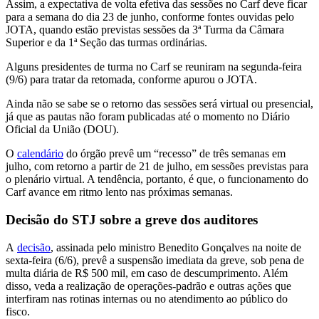
Assim, a expectativa de volta efetiva das sessões no Carf deve ficar
para a semana do dia 23 de junho, conforme fontes ouvidas pelo
JOTA, quando estão previstas sessões da 3ª Turma da Câmara
Superior e da 1ª Seção das turmas ordinárias.
Alguns presidentes de turma no Carf se reuniram na segunda-feira
(9/6) para tratar da retomada, conforme apurou o JOTA.
Ainda não se sabe se o retorno das sessões será virtual ou presencial,
já que as pautas não foram publicadas até o momento no Diário
Oficial da União (DOU).
O
calendário
do órgão prevê um “recesso” de três semanas em
julho, com retorno a partir de 21 de julho, em sessões previstas para
o plenário virtual. A tendência, portanto, é que, o funcionamento do
Carf avance em ritmo lento nas próximas semanas.
Decisão do STJ sobre a greve dos auditores
A
decisão
, assinada pelo ministro Benedito Gonçalves na noite de
sexta-feira (6/6), prevê a suspensão imediata da greve, sob pena de
multa diária de R$ 500 mil, em caso de descumprimento. Além
disso, veda a realização de operações-padrão e outras ações que
interfiram nas rotinas internas ou no atendimento ao público do
fisco.