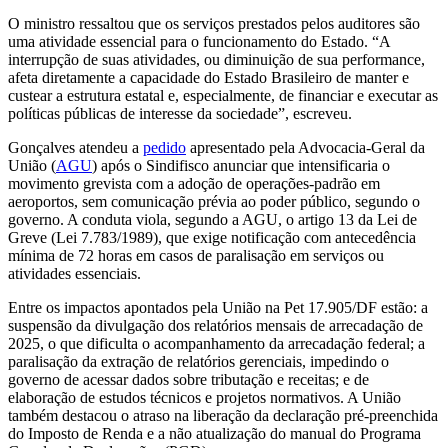
O ministro ressaltou que os serviços prestados pelos auditores são
uma atividade essencial para o funcionamento do Estado. “A
interrupção de suas atividades, ou diminuição de sua performance,
afeta diretamente a capacidade do Estado Brasileiro de manter e
custear a estrutura estatal e, especialmente, de financiar e executar as
políticas públicas de interesse da sociedade”, escreveu.
Gonçalves atendeu a
pedido
apresentado pela Advocacia-Geral da
União (
AGU
) após o Sindifisco anunciar que intensificaria o
movimento grevista com a adoção de operações-padrão em
aeroportos, sem comunicação prévia ao poder público, segundo o
governo. A conduta viola, segundo a AGU, o artigo 13 da Lei de
Greve (Lei 7.783/1989), que exige notificação com antecedência
mínima de 72 horas em casos de paralisação em serviços ou
atividades essenciais.
Entre os impactos apontados pela União na Pet 17.905/DF estão: a
suspensão da divulgação dos relatórios mensais de arrecadação de
2025, o que dificulta o acompanhamento da arrecadação federal; a
paralisação da extração de relatórios gerenciais, impedindo o
governo de acessar dados sobre tributação e receitas; e de
elaboração de estudos técnicos e projetos normativos. A União
também destacou o atraso na liberação da declaração pré-preenchida
do Imposto de Renda e a não atualização do manual do Programa