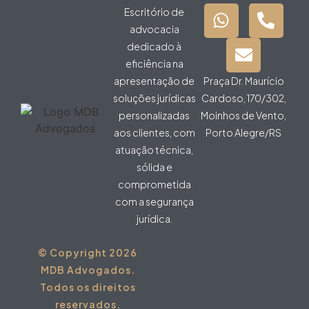
Escritório de
advocacia
dedicado à
eficiência na
apresentação de
Praça Dr. Maurício
soluções jurídicas
Cardoso, 170/302,
personalizadas
Moinhos de Vento,
aos clientes, com
Porto Alegre/RS
atuação técnica,
sólida e
comprometida
com a segurança
jurídica.
© Copyright 2026
MDB Advogados.
Todos os direitos
reservados.