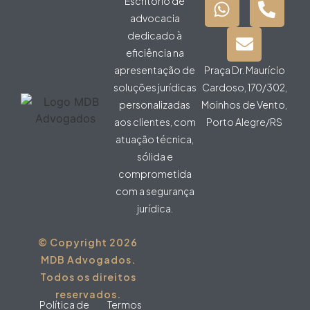
Escritório de
advocacia
dedicado à
eficiência na
apresentação de
Praça Dr. Maurício
soluções jurídicas
Cardoso, 170/302,
personalizadas
Moinhos de Vento,
aos clientes, com
Porto Alegre/RS
atuação técnica,
sólida e
comprometida
com a segurança
jurídica.
© Copyright 2026
MDB Advogados.
Todos os direitos
reservados.
Política de
Termos