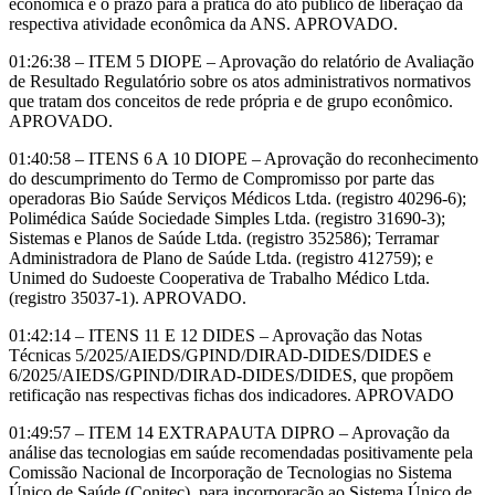
econômica e o prazo para a prática do ato público de liberação da
respectiva atividade econômica da ANS. APROVADO.
01:26:38 – ITEM 5 DIOPE – Aprovação do relatório de Avaliação
de Resultado Regulatório sobre os atos administrativos normativos
que tratam dos conceitos de rede própria e de grupo econômico.
APROVADO.
01:40:58 – ITENS 6 A 10 DIOPE – Aprovação do reconhecimento
do descumprimento do Termo de Compromisso por parte das
operadoras Bio Saúde Serviços Médicos Ltda. (registro 40296-6);
Polimédica Saúde Sociedade Simples Ltda. (registro 31690-3);
Sistemas e Planos de Saúde Ltda. (registro 352586); Terramar
Administradora de Plano de Saúde Ltda. (registro 412759); e
Unimed do Sudoeste Cooperativa de Trabalho Médico Ltda.
(registro 35037-1). APROVADO.
01:42:14 – ITENS 11 E 12 DIDES – Aprovação das Notas
Técnicas 5/2025/AIEDS/GPIND/DIRAD-DIDES/DIDES e
6/2025/AIEDS/GPIND/DIRAD-DIDES/DIDES, que propõem
retificação nas respectivas fichas dos indicadores. APROVADO
01:49:57 – ITEM 14 EXTRAPAUTA DIPRO – Aprovação da
análise das tecnologias em saúde recomendadas positivamente pela
Comissão Nacional de Incorporação de Tecnologias no Sistema
Único de Saúde (Conitec), para incorporação ao Sistema Único de