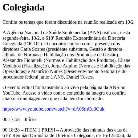
Colegiada
Confira os temas que foram discutidos na reunião realizada em 10/2
A Agência Nacional de Saúde Suplementar (ANS) realizou, nesta
segunda-feira, 10/2, a 618ª Reunião Extraordinária da Diretoria
Colegiada (DICOL). O encontro contou com a presença dos
diretores Carla Soares (presidente substituta, Gestão e diretora-
adjunta de Normas e Habilitação dos Produtos e de Gestão),
Alexandre Fioranelli (Normas e Habilitação dos Produtos), Eliane
Medeiros (Fiscalização), Jorge Aquino (Normas e Habilitação das
Operadoras) e Maurício Nunes (Desenvolvimento Setorial) e do
procurador federal junto à ANS, Daniel Tostes.
O evento virtual foi transmitido ao vivo pela página da ANS no
YouTube. Acesse o vídeo com o conteúdo na íntegra ou confira
abaixo a minutagem em que cada item foi abordado.
https://www.youtube.com/watch?v=dA05mCu3Cuk
00:17:58 – Início
00:18:28 – ITEM 1 PRESI – Aprovação das minutas das atas da
616ª Reunião Ordinária de Diretoria Colegiada, de 16/12/2024; da