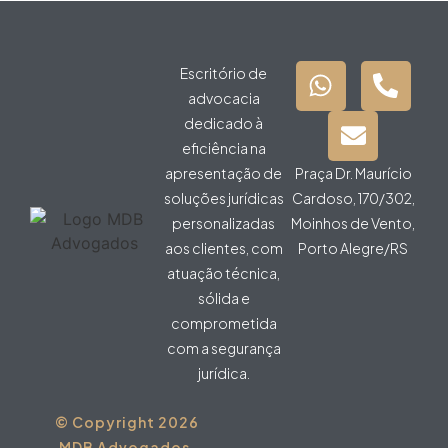
Escritório de
advocacia
dedicado à
eficiência na
apresentação de
Praça Dr. Maurício
soluções jurídicas
Cardoso, 170/302,
personalizadas
Moinhos de Vento,
aos clientes, com
Porto Alegre/RS
atuação técnica,
sólida e
comprometida
com a segurança
jurídica.
© Copyright 2026
MDB Advogados.