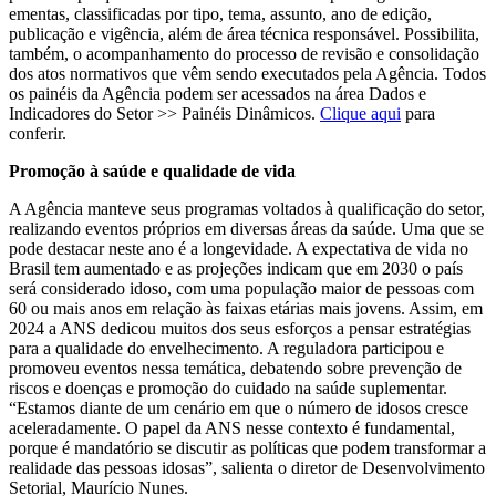
ementas, classificadas por tipo, tema, assunto, ano de edição,
publicação e vigência, além de área técnica responsável. Possibilita,
também, o acompanhamento do processo de revisão e consolidação
dos atos normativos que vêm sendo executados pela Agência. Todos
os painéis da Agência podem ser acessados na área Dados e
Indicadores do Setor >> Painéis Dinâmicos.
Clique aqui
para
conferir.
Promoção à saúde e qualidade de vida
A Agência manteve seus programas voltados à qualificação do setor,
realizando eventos próprios em diversas áreas da saúde. Uma que se
pode destacar neste ano é a longevidade. A expectativa de vida no
Brasil tem aumentado e as projeções indicam que em 2030 o país
será considerado idoso, com uma população maior de pessoas com
60 ou mais anos em relação às faixas etárias mais jovens. Assim, em
2024 a ANS dedicou muitos dos seus esforços a pensar estratégias
para a qualidade do envelhecimento. A reguladora participou e
promoveu eventos nessa temática, debatendo sobre prevenção de
riscos e doenças e promoção do cuidado na saúde suplementar.
“Estamos diante de um cenário em que o número de idosos cresce
aceleradamente. O papel da ANS nesse contexto é fundamental,
porque é mandatório se discutir as políticas que podem transformar a
realidade das pessoas idosas”, salienta o diretor de Desenvolvimento
Setorial, Maurício Nunes.