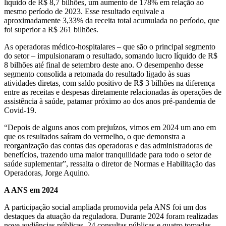
líquido de R$ 8,7 bilhões, um aumento de 178% em relação ao
mesmo período de 2023. Esse resultado equivale a
aproximadamente 3,33% da receita total acumulada no período, que
foi superior a R$ 261 bilhões.
As operadoras médico-hospitalares – que são o principal segmento
do setor – impulsionaram o resultado, somando lucro líquido de R$
8 bilhões até final de setembro deste ano. O desempenho desse
segmento consolida a retomada do resultado ligado às suas
atividades diretas, com saldo positivo de R$ 3 bilhões na diferença
entre as receitas e despesas diretamente relacionadas às operações de
assistência à saúde, patamar próximo ao dos anos pré-pandemia de
Covid-19.
“Depois de alguns anos com prejuízos, vimos em 2024 um ano em
que os resultados saíram do vermelho, o que demonstra a
reorganização das contas das operadoras e das administradoras de
benefícios, trazendo uma maior tranquilidade para todo o setor de
saúde suplementar”, ressalta o diretor de Normas e Habilitação das
Operadoras, Jorge Aquino.
A ANS em 2024
A participação social ampliada promovida pela ANS foi um dos
destaques da atuação da reguladora. Durante 2024 foram realizadas
nove audiências públicas, 24 consultas públicas e quatro tomadas