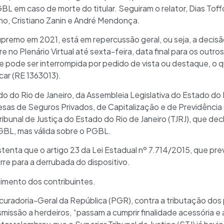
L em caso de morte do titular. Seguiram o relator, Dias Toffo
ino, Cristiano Zanin e André Mendonça.
remo em 2021, está em repercussão geral, ou seja, a decisão
re no Plenário Virtual até sexta-feira, data final para os out
e pode ser interrompida por pedido de vista ou destaque, o qu
lacar (RE 1363013).
 do Rio de Janeiro, da Assembleia Legislativa do Estado do Ri
sas de Seguros Privados, de Capitalização e de Previdênci
ibunal de Justiça do Estado do Rio de Janeiro (TJRJ), que decl
BL, mas válida sobre o PGBL.
enta que o artigo 23 da Lei Estadual nº 7.714/2015, que prev
rre para a derrubada do dispositivo.
imento dos contribuintes.
ocuradoria-Geral da República (PGR), contra a tributação dos
issão a herdeiros, “passam a cumprir finalidade acessória e