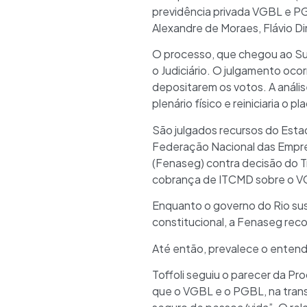
previdência privada VGBL e PGB
Alexandre de Moraes, Flávio D
O processo, que chegou ao Sup
o Judiciário. O julgamento ocor
depositarem os votos. A anális
plenário físico e reiniciaria o p
São julgados recursos do Estado
Federação Nacional das Empre
(Fenaseg) contra decisão do Tr
cobrança de ITCMD sobre o VG
Enquanto o governo do Rio sust
constitucional, a Fenaseg reco
Até então, prevalece o entend
Toffoli seguiu o parecer da Pr
que o VGBL e o PGBL, na transm