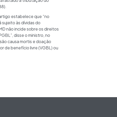
a afastado a tributação do
88).
 artigo estabelece que “no
 sujeito às dívidas do
MD não incide sobre os direitos
GBL”, disse o ministro, no
issão causa mortis e doação
or de benefício livre (VGBL) ou