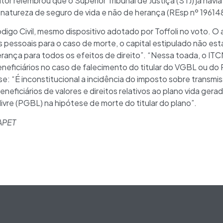
tor relembrou que o Superior Tribunal de Justiça (STJ) já havi
 natureza de seguro de vida e não de herança (REsp nº 19614
ódigo Civil, mesmo dispositivo adotado por Toffoli no voto. O
 pessoais para o caso de morte, o capital estipulado não está
ança para todos os efeitos de direito”. “Nessa toada, o ITC
neficiários no caso de falecimento do titular do VGBL ou do P
se: “É inconstitucional a incidência do imposto sobre transm
eficiários de valores e direitos relativos ao plano vida gerad
livre (PGBL) na hipótese de morte do titular do plano”.
APET