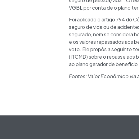
seguro de pessoa/vida”. O rela
VGBL por conta de o plano ter
Foi aplicado o artigo 794 do C
seguro de vida ou de acidentes
segurado, nem se considera her
e os valores repassados aos be
voto. Ele propôs a seguinte te
(ITCMD) sobre o repasse aos ben
ao plano gerador de benefício 
Fontes: Valor Econômico via 