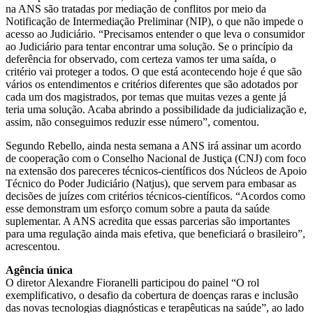
na ANS são tratadas por mediação de conflitos por meio da
Notificação de Intermediação Preliminar (NIP), o que não impede o
acesso ao Judiciário. “Precisamos entender o que leva o consumidor
ao Judiciário para tentar encontrar uma solução. Se o princípio da
deferência for observado, com certeza vamos ter uma saída, o
critério vai proteger a todos. O que está acontecendo hoje é que são
vários os entendimentos e critérios diferentes que são adotados por
cada um dos magistrados, por temas que muitas vezes a gente já
teria uma solução. Acaba abrindo a possibilidade da judicialização e,
assim, não conseguimos reduzir esse número”, comentou.
Segundo Rebello, ainda nesta semana a ANS irá assinar um acordo
de cooperação com o Conselho Nacional de Justiça (CNJ) com foco
na extensão dos pareceres técnicos-científicos dos Núcleos de Apoio
Técnico do Poder Judiciário (Natjus), que servem para embasar as
decisões de juízes com critérios técnicos-científicos. “Acordos como
esse demonstram um esforço comum sobre a pauta da saúde
suplementar. A ANS acredita que essas parcerias são importantes
para uma regulação ainda mais efetiva, que beneficiará o brasileiro”,
acrescentou.
Agência única
O diretor Alexandre Fioranelli participou do painel “O rol
exemplificativo, o desafio da cobertura de doenças raras e inclusão
das novas tecnologias diagnósticas e terapêuticas na saúde”, ao lado