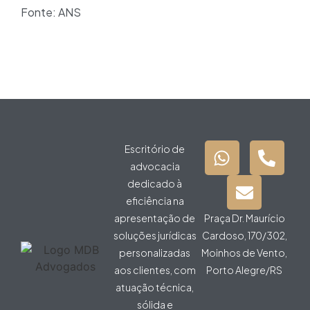
Fonte: ANS
Escritório de
advocacia
dedicado à
eficiência na
apresentação de
Praça Dr. Maurício
soluções jurídicas
Cardoso, 170/302,
personalizadas
Moinhos de Vento,
aos clientes, com
Porto Alegre/RS
atuação técnica,
sólida e