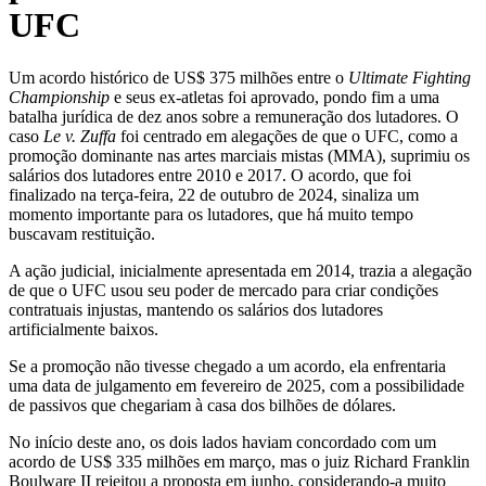
UFC
Um acordo histórico de US$ 375 milhões entre o
Ultimate Fighting
Championship
e seus ex-atletas foi aprovado, pondo fim a uma
batalha jurídica de dez anos sobre a remuneração dos lutadores. O
caso
Le v. Zuffa
foi centrado em alegações de que o UFC, como a
promoção dominante nas artes marciais mistas (MMA), suprimiu os
salários dos lutadores entre 2010 e 2017. O acordo, que foi
finalizado na terça-feira, 22 de outubro de 2024, sinaliza um
momento importante para os lutadores, que há muito tempo
buscavam restituição.
A ação judicial, inicialmente apresentada em 2014, trazia a alegação
de que o UFC usou seu poder de mercado para criar condições
contratuais injustas, mantendo os salários dos lutadores
artificialmente baixos.
Se a promoção não tivesse chegado a um acordo, ela enfrentaria
uma data de julgamento em fevereiro de 2025, com a possibilidade
de passivos que chegariam à casa dos bilhões de dólares.
No início deste ano, os dois lados haviam concordado com um
acordo de US$ 335 milhões em março, mas o juiz Richard Franklin
Boulware II rejeitou a proposta em junho
, considerando-a muito