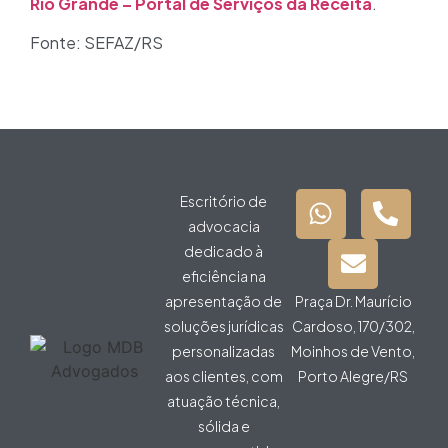
Rio Grande – Portal de Serviços da Receita
.
Fonte: SEFAZ/RS
Escritório de
advocacia
dedicado à
eficiência na
apresentação de
Praça Dr. Maurício
soluções jurídicas
Cardoso, 170/302,
personalizadas
Moinhos de Vento,
aos clientes, com
Porto Alegre/RS
atuação técnica,
sólida e