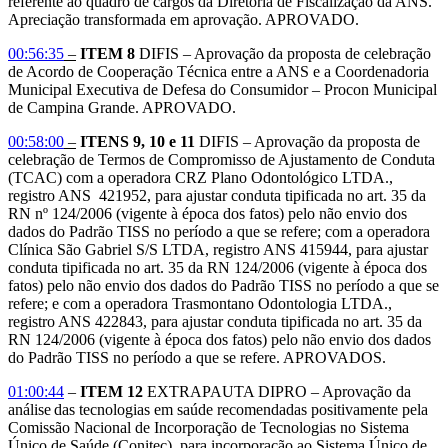
referente ao quadro de cargos da Diretoria de Fiscalização da ANS.
Apreciação transformada em aprovação. APROVADO.
00:56:35
–
ITEM 8
DIFIS – Aprovação da proposta de celebração
de Acordo de Cooperação Técnica entre a ANS e a Coordenadoria
Municipal Executiva de Defesa do Consumidor – Procon Municipal
de Campina Grande. APROVADO.
00:58:00
–
ITENS 9, 10 e 11
DIFIS – Aprovação da proposta de
celebração de Termos de Compromisso de Ajustamento de Conduta
(TCAC) com a operadora CRZ Plano Odontológico LTDA.,
registro ANS 421952, para ajustar conduta tipificada no art. 35 da
RN nº 124/2006 (vigente à época dos fatos) pelo não envio dos
dados do Padrão TISS no período a que se refere; com a operadora
Clínica São Gabriel S/S LTDA, registro ANS 415944, para ajustar
conduta tipificada no art. 35 da RN 124/2006 (vigente à época dos
fatos) pelo não envio dos dados do Padrão TISS no período a que se
refere; e com a operadora Trasmontano Odontologia LTDA.,
registro ANS 422843, para ajustar conduta tipificada no art. 35 da
RN 124/2006 (vigente à época dos fatos) pelo não envio dos dados
do Padrão TISS no período a que se refere. APROVADOS.
01:00:44
–
ITEM 12
EXTRAPAUTA DIPRO – Aprovação da
análise das tecnologias em saúde recomendadas positivamente pela
Comissão Nacional de Incorporação de Tecnologias no Sistema
Único de Saúde (Conitec), para incorporação ao Sistema Único de