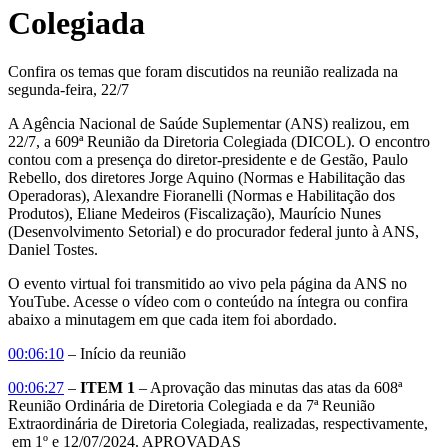
Colegiada
Confira os temas que foram discutidos na reunião realizada na
segunda-feira, 22/7
A Agência Nacional de Saúde Suplementar (ANS) realizou, em
22/7, a 609ª Reunião da Diretoria Colegiada (DICOL). O encontro
contou com a presença do diretor-presidente e de Gestão, Paulo
Rebello, dos diretores Jorge Aquino (Normas e Habilitação das
Operadoras), Alexandre Fioranelli (Normas e Habilitação dos
Produtos), Eliane Medeiros (Fiscalização), Maurício Nunes
(Desenvolvimento Setorial) e do procurador federal junto à ANS,
Daniel Tostes.
O evento virtual foi transmitido ao vivo pela página da ANS no
YouTube. Acesse o vídeo com o conteúdo na íntegra ou confira
abaixo a minutagem em que cada item foi abordado.
00:06:10
– Início da reunião
00:06:27
–
ITEM 1
– Aprovação das minutas das atas da 608ª
Reunião Ordinária de Diretoria Colegiada e da 7ª Reunião
Extraordinária de Diretoria Colegiada, realizadas, respectivamente,
em 1º e 12/07/2024. APROVADAS