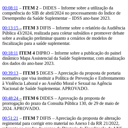
00:08:11
–
ITEM 2
– DIDES – Informe sobre a utilização da
competência do SIB de abril/2024 no processamento do Índice de
Desempenho da Saúde Suplementar – IDSS ano-base 2023.
00:13:15
–
ITEM 3
DIFIS – Informe sobre o relatório da Audiência
Pública 43/2024, realizada para coletar subsídios e promover debate
sobre a avaliação preliminar quanto a cenários de modelos de
fiscalização para a saúde suplementar.
00:18:11
ITEM 4
DIPRO – Informe sobre a publicação do painel
dinâmico Mapa Assistencial da Saúde Suplementar, com atualização
dos dados do ano-base 2023.
00:39:13
–
ITEM 5
DIGES – Apreciação da proposta de portaria
normativa que visa instituir a Política de Prevenção e Enfrentamento
à Violência Laboral e ao Assédio Moral e Sexual na Agência
Nacional de Saúde Suplementar. APROVADO.
00:48:24
–
ITEM 6
DIDES – Aprovação da proposta de
prorrogação do prazo da Consulta Pública 130, de 29 de maio de
2024. APROVADO.
00:51:21
–
ITEM 7
DIFIS – Apreciação da proposta de alteração
regimental para corrigir erro material no Anexo I da RR 21/2022,