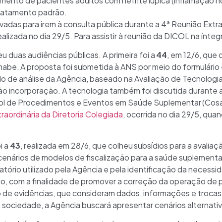
mento de pacientes adultos com nefrite lúpica (inflamação nos
ratamento padrão.
vadas para irem à consulta pública durante a 4ª Reunião Extrao
lizada no dia 29/5. Para assistir à reunião da DICOL na ínteg
 duas audiências públicas. A primeira foi a
44
, em 12/6, que
abe. A proposta foi submetida à ANS por meio do formulário e
 de análise da Agência, baseado na Avaliação de Tecnologi
o incorporação. A tecnologia também foi discutida durante 
ol de Procedimentos e Eventos em Saúde Suplementar (Cosaú
raordinária da Diretoria Colegiada
, ocorrida no dia 29/5, qu
i a
43
, realizada em 28/6, que colheu subsídios para a avaliaçã
 cenários de modelos de fiscalização para a saúde suplementa
izatório utilizado pela Agência e pela identificação da neces
, com a finalidade de promover a correção da operação de pl
de evidências, que consideram dados, informações e trocas
 sociedade, a Agência buscará apresentar cenários alternati