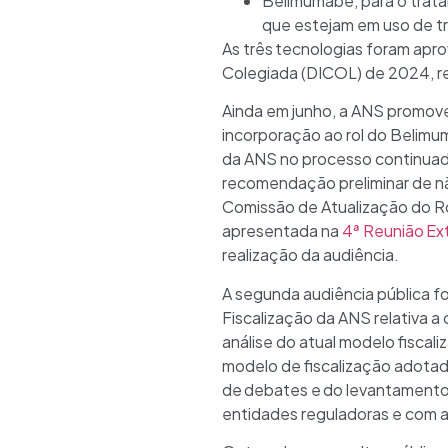
Belimumabe, para o trata
que estejam em uso de t
As três tecnologias foram apro
Colegiada (DICOL) de 2024, rea
Ainda em junho, a ANS promoveu
incorporação ao rol do Belimum
da ANS no processo continuado
recomendação preliminar de nã
Comissão de Atualização do R
apresentada na
4ª Reunião Ext
realização da audiência.
A segunda audiência pública fo
Fiscalização da ANS relativa a
análise do atual modelo fiscal
modelo de fiscalização adotado
de debates e do levantamento 
entidades reguladoras e com a