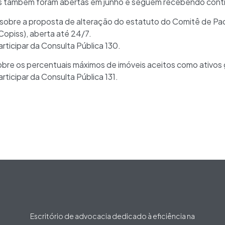
s também foram abertas em junho e seguem recebendo contrib
 sobre a proposta de alteração do estatuto do Comitê de P
opiss), aberta até 24/7.
articipar da Consulta Pública 130.
sobre os percentuais máximos de imóveis aceitos como ativos 
rticipar da Consulta Pública 131.
Escritório de advocacia dedicado à eficiência na