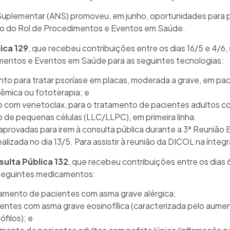
uplementar (ANS) promoveu, em junho, oportunidades para p
ão do Rol de Procedimentos e Eventos em Saúde.
ica 129
, que recebeu contribuições entre os dias 16/5 e 4/6
mentos e Eventos em Saúde para as seguintes tecnologias:
o para tratar psoríase em placas, moderada a grave, em pac
stêmica ou fototerapia; e
 com venetoclax, para o tratamento de pacientes adultos com
co de pequenas células (LLC/LLPC), em primeira linha.
provadas para irem à consulta pública durante a 3ª Reunião Ex
lizada no dia 13/5. Para assistir à reunião da DICOL na íntegr
ulta Pública 132
, que recebeu contribuições entre os dias 
 seguintes medicamentos:
amento de pacientes com asma grave alérgica;
entes com asma grave eosinofílica (caracterizada pelo aume
filos); e