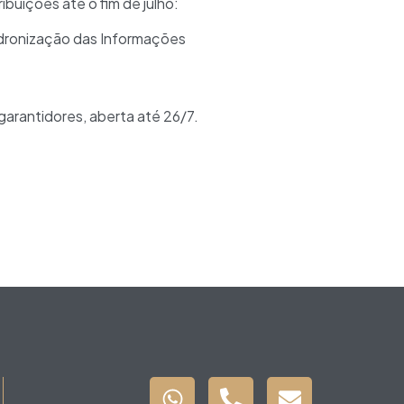
uições até o fim de julho:
adronização das Informações
garantidores, aberta até 26/7.