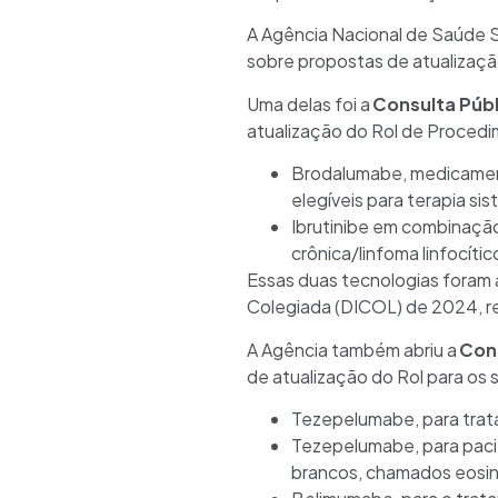
A Agência Nacional de Saúde S
sobre propostas de atualizaç
Uma delas foi a
Consulta Públ
atualização do Rol de Procedi
Brodalumabe, medicament
elegíveis para terapia si
Ibrutinibe em combinação
crônica/linfoma linfocíti
Essas duas tecnologias foram a
Colegiada (DICOL) de 2024, rea
A Agência também abriu a
Cons
de atualização do Rol para os
Tezepelumabe, para trat
Tezepelumabe, para paci
brancos, chamados eosinó