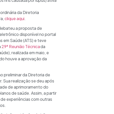
 rins causada por lúpus) ativa
rdinária da Diretoria
ra,
clique aqui
.
 debateu a proposta de
letrônico disponível no portal
as em Saúde (ATS) e teve
a
29ª Reunião Técnica
da
de), realizada em maio, e
ando houve a aprovação da
o preliminar da Diretoria de
r. Sua realização se deu após
sidade de aprimoramento do
anos de saúde. Assim, a partir
 de experiências com outras
vos.