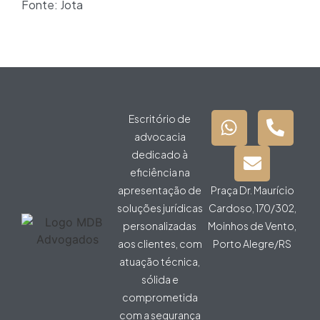
Fonte: Jota
Escritório de
advocacia
dedicado à
eficiência na
apresentação de
Praça Dr. Maurício
soluções jurídicas
Cardoso, 170/302,
personalizadas
Moinhos de Vento,
aos clientes, com
Porto Alegre/RS
atuação técnica,
sólida e
comprometida
com a segurança