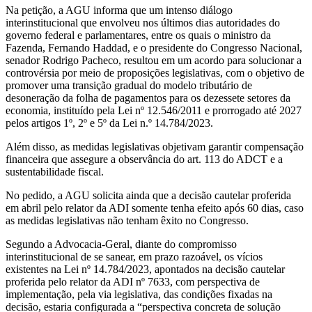
Na petição, a AGU informa que um intenso diálogo
interinstitucional que envolveu nos últimos dias autoridades do
governo federal e parlamentares, entre os quais o ministro da
Fazenda, Fernando Haddad, e o presidente do Congresso Nacional,
senador Rodrigo Pacheco, resultou em um acordo para solucionar a
controvérsia por meio de proposições legislativas, com o objetivo de
promover uma transição gradual do modelo tributário de
desoneração da folha de pagamentos para os dezessete setores da
economia, instituído pela Lei nº 12.546/2011 e prorrogado até 2027
pelos artigos 1º, 2º e 5º da Lei n.º 14.784/2023.
Além disso, as medidas legislativas objetivam garantir compensação
financeira que assegure a observância do art. 113 do ADCT e a
sustentabilidade fiscal.
No pedido, a AGU solicita ainda que a decisão cautelar proferida
em abril pelo relator da ADI somente tenha efeito após 60 dias, caso
as medidas legislativas não tenham êxito no Congresso.
Segundo a Advocacia-Geral, diante do compromisso
interinstitucional de se sanear, em prazo razoável, os vícios
existentes na Lei nº 14.784/2023, apontados na decisão cautelar
proferida pelo relator da ADI nº 7633, com perspectiva de
implementação, pela via legislativa, das condições fixadas na
decisão, estaria configurada a “perspectiva concreta de solução