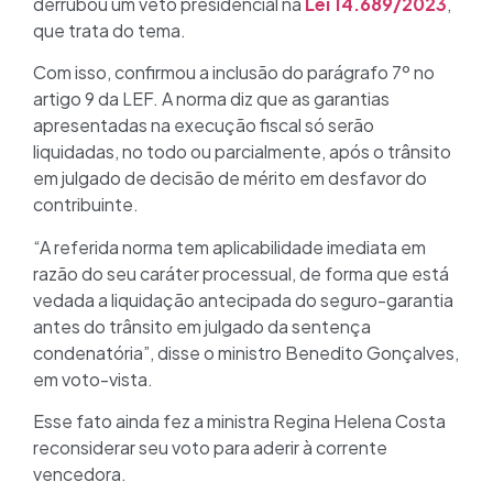
derrubou um veto presidencial na
Lei 14.689/2023
,
que trata do tema.
Com isso, confirmou a inclusão do parágrafo 7º no
artigo 9 da LEF. A norma diz que as garantias
apresentadas na execução fiscal só serão
liquidadas, no todo ou parcialmente, após o trânsito
em julgado de decisão de mérito em desfavor do
contribuinte.
“A referida norma tem aplicabilidade imediata em
razão do seu caráter processual, de forma que está
vedada a liquidação antecipada do seguro-garantia
antes do trânsito em julgado da sentença
condenatória”, disse o ministro Benedito Gonçalves,
em voto-vista.
Esse fato ainda fez a ministra Regina Helena Costa
reconsiderar seu voto para aderir à corrente
vencedora.