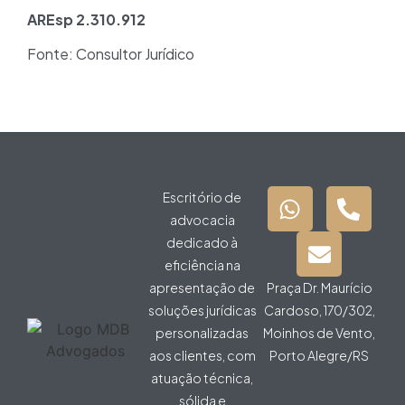
AREsp 2.310.912
Fonte: Consultor Jurídico
Escritório de
advocacia
dedicado à
eficiência na
apresentação de
Praça Dr. Maurício
soluções jurídicas
Cardoso, 170/302,
personalizadas
Moinhos de Vento,
aos clientes, com
Porto Alegre/RS
atuação técnica,
sólida e