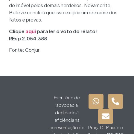
do imóvel pelos demais herdeiros. Novamente,
Bellizze concluiu que isso exigiria um reexame dos
fatos e provas.
Clique
aqui
para ler o voto do relator
REsp 2.054.388
Fonte: Conjur
Escritório de
advocacia
dedicado à
eficiência na
apresentação de
Praça Dr. Maurício