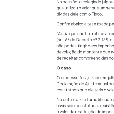
Na ocasião, o colegiado julgou
que utilizou o valor que um se
dívidas dele com o Fisco.
Confira abaixo a tese fixada p
“Ainda que não haja óbice ao 
(art. 6º do Decreto nº 2.138, de
não pode atingir bens impenhor
devolução do montante que ac
de receitas compreendidas no a
O caso
O processo foi ajuizado em jul
Declaração de Ajuste Anual do
constatado que ele teria o val
No entanto, ele foi notificado
havia sido constatada a existê
o valor da restituição do impo