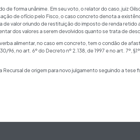
 de forma unânime. Em seu voto, o relator do caso, juiz Gil
ação de ofício pelo Fisco, o caso concreto denota a existênc
a de valor oriundo de restituição do imposto de renda retido 
entar dos valores a serem devolvidos quanto se trata de desco
 verba alimentar, no caso em concreto, tem o condão de afas
430/96, no art. 6º do Decreto nº 2.138, de 1997 e no art. 7º, §1
ma Recursal de origem para novo julgamento seguindo a tese f