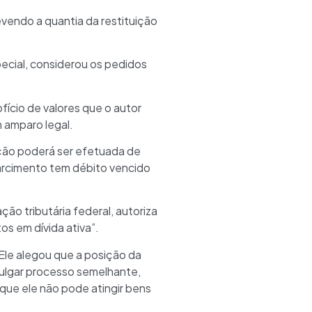
evendo a quantia da restituição
pecial, considerou os pedidos
ício de valores que o autor
m amparo legal.
ção poderá ser efetuada de
ssarcimento tem débito vencido
ção tributária federal, autoriza
os em dívida ativa”.
 Ele alegou que a posição da
julgar processo semelhante,
que ele não pode atingir bens