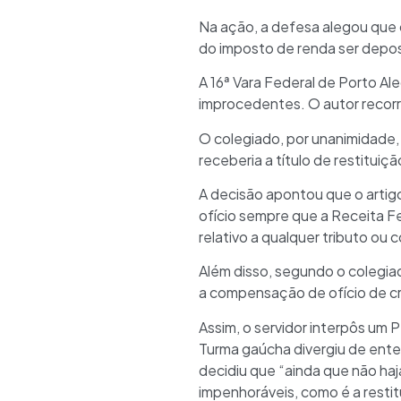
Na ação, a defesa alegou que o
do imposto de renda ser depos
A 16ª Vara Federal de Porto Al
improcedentes. O autor recorr
O colegiado, por unanimidade,
receberia a título de restitui
A decisão apontou que o arti
ofício sempre que a Receita Fed
relativo a qualquer tributo ou 
Além disso, segundo o colegiado
a compensação de ofício de créd
Assim, o servidor interpôs um 
Turma gaúcha divergiu de ente
decidiu que “ainda que não ha
impenhoráveis, como é a restit