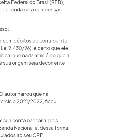
eita Federal do Brasil (RFB),
sto de renda para compensar
esso:
r com débitos do contribuinte
a Lei 9.430/96), é certo que ele
ísica, que nada mais é do que a
 sua origem seja decorrente
O autor narrou que na
ercício 2021/2022, ficou
m sua conta bancária, pois
azenda Nacional e, dessa forma,
nculados ao seu CPF.