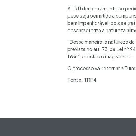
A TRU deu provimento ao pedido
pese seja permitida a compens
bem impenhorável, pois se trat
descaracteriza a natureza alim
“Dessa maneira, a natureza da
prevista no art. 73, da Lei nº 9
1986”, concluiu o magistrado.
O processo vai retornar à Tur
Fonte: TRF4