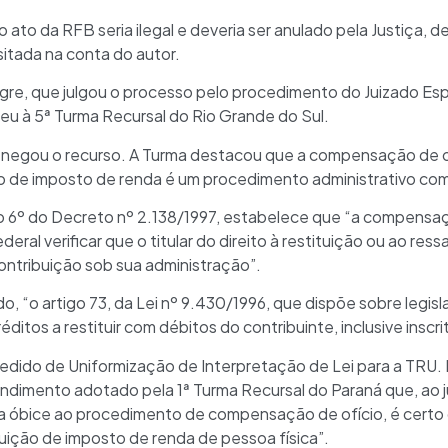
 ato da RFB seria ilegal e deveria ser anulado pela Justiça, d
itada na conta do autor.
egre, que julgou o processo pelo procedimento do Juizado Es
eu à 5ª Turma Recursal do Rio Grande do Sul.
 negou o recurso. A Turma destacou que a compensação de of
ção de imposto de renda é um procedimento administrativo co
go 6º do Decreto nº 2.138/1997, estabelece que “a compensa
eral verificar que o titular do direito à restituição ou ao re
contribuição sob sua administração”.
, “o artigo 73, da Lei nº 9.430/1996, que dispõe sobre legisla
itos a restituir com débitos do contribuinte, inclusive inscrit
Pedido de Uniformização de Interpretação de Lei para a TRU.
ndimento adotado pela 1ª Turma Recursal do Paraná que, ao 
ja óbice ao procedimento de compensação de ofício, é certo 
uição de imposto de renda de pessoa física”.