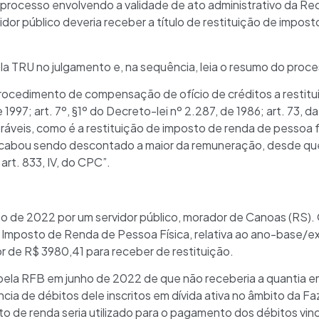
 processo envolvendo a validade de ato administrativo da Rec
rvidor público deveria receber a título de restituição de impo
ela TRU no julgamento e, na sequência, leia o resumo do proc
procedimento de compensação de ofício de créditos a restitui
 1997; art. 7º, §1º do Decreto-lei nº 2.287, de 1986; art. 73, d
áveis, como é a restituição de imposto de renda de pessoa f
abou sendo descontado a maior da remuneração, desde que
rt. 833, IV, do CPC”.
ho de 2022 por um servidor público, morador de Canoas (RS). 
 Imposto de Renda de Pessoa Física, relativa ao ano-base/ex
or de R$ 3980,41 para receber de restituição.
 pela RFB em junho de 2022 de que não receberia a quantia e
ncia de débitos dele inscritos em dívida ativa no âmbito da F
sto de renda seria utilizado para o pagamento dos débitos vi