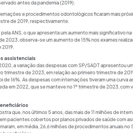
bservado antes da pandemia (2019).
 internações e procedimentos odontológicos ficaram mais pró
estre de 2019, respectivamente.
 pela ANS, o que apresenta um aumento mais significativo na
e de 2023, observa-se um aumento de 15% nos exames realiza
e 2019.
 assistenciais
e 2020, a variação das despesas com SP/SADT apresentou um
 trimestre de 2023, em relação ao primeiro trimestre de 201
oi de 16%. As despesas com internações tiveram uma curva 
da em 2022, que se manteve no 1º trimestre de 2023, com v
eneficiários
ostra que, nos últimos 5 anos, das mais de 11 milhões de inte
em pacientes cobertos por planos privados de saúde com ass
omaram, em média, 26,6 milhões de procedimentos anuais no 