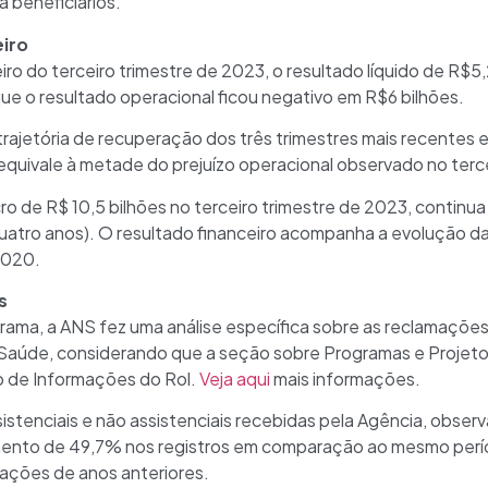
 beneficiários.
iro
o do terceiro trimestre de 2023, o resultado líquido de R$5,2
que o resultado operacional ficou negativo em R$6 bilhões.
ajetória de recuperação dos três trimestres mais recentes e
equivale à metade do prejuízo operacional observado no terce
cro de R$ 10,5 bilhões no terceiro trimestre de 2023, contin
 quatro anos). O resultado financeiro acompanha a evolução d
2020.
s
rama, a ANS fez uma análise específica sobre as reclamações
aúde, considerando que a seção sobre Programas e Projet
o de Informações do Rol.
Veja aqui
mais informações.
stenciais e não assistenciais recebidas pela Agência, observ
ento de 49,7% nos registros em comparação ao mesmo perí
mações de anos anteriores.