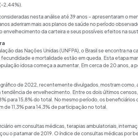
 (-2,44%).
– consideradas nesta análise até 39 anos – apresentaram o m
nos aderiram mais aos planos de saúde no período observad
 envelhecimento da carteira e seus possíveis efeitos na sust
ra
ação das Nações Unidas (UNFPA), o Brasil se encontra na c
e fecundidade e mortalidade estão em queda. Esta etapa m
opulação idosa começa a aumentar. Em cerca de 20 anos, a po
ráfico de 2022, recentemente divulgados, mostram como, ap
a tendência de envelhecimento. Entre os dois últimos censos
8% para 15,8% do total. No mesmo período, os beneficiários 
m de 11,3% para 14,3% de participação no total.
ficiário em consultas médicas, terapias ambulatoriais, inter
ou o patamar de 2019. O índice de consultas médicas por ben