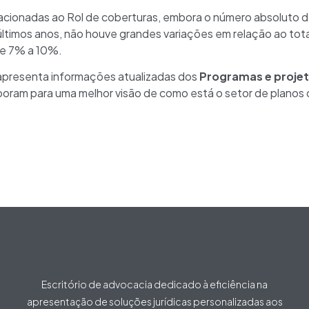
lacionadas ao Rol de coberturas, embora o número absoluto 
ltimos anos, não houve grandes variações em relação ao to
re 7% a 10%.
presenta informações atualizadas dos
Programas e projet
boram para uma melhor visão de como está o setor de planos
Escritório de advocacia dedicado à eficiência na
apresentação de soluções jurídicas personalizadas aos