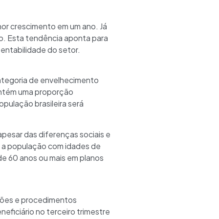
enor crescimento em um ano. Já
o. Esta tendência aponta para
entabilidade do setor.
ategoria de envelhecimento
antém uma proporção
pulação brasileira será
esar das diferenças sociais e
, a população com idades de
de 60 anos ou mais em planos
nações e procedimentos
eficiário no terceiro trimestre