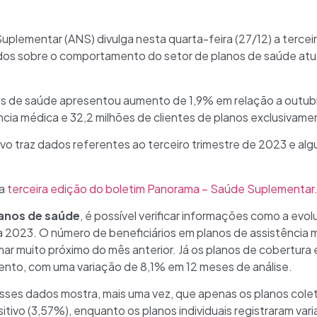
uplementar (ANS) divulga nesta quarta-feira (27/12) a tercei
dos sobre o comportamento do setor de planos de saúde atual
os de saúde apresentou aumento de 1,9% em relação a outubr
ncia médica e 32,2 milhões de clientes de planos exclusivam
vo traz dados referentes ao terceiro trimestre de 2023 e al
da
terceira edição do boletim Panorama – Saúde Suplementar
lanos de saúde
, é possível verificar informações como a ev
 2023. O número de beneficiários em planos de assistência
r muito próximo do mês anterior. Já os planos de cobertura
ento, com uma variação de 8,1% em 12 meses de análise.
sses dados mostra, mais uma vez, que apenas os planos colet
ivo (3,57%), enquanto os planos individuais registraram vari