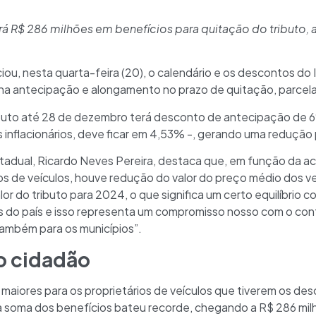
á R$ 286 milhões em benefícios para quitação do tributo,
iou, nesta quarta-feira (20), o calendário e os descontos 
na antecipação e alongamento no prazo de quitação, parcela
ributo até 28 de dezembro terá desconto de antecipação de 6
s inflacionários, deve ficar em 4,53% -, gerando uma redução
stadual, Ricardo Neves Pereira, destaca que, em função da
os de veículos, houve redução do valor do preço médio dos v
r do tributo para 2024, o que significa um certo equilíbrio co
 do país e isso representa um compromisso nosso com o cont
ambém para os municípios”.
 o cidadão
maiores para os proprietários de veículos que tiverem os de
 soma dos benefícios bateu recorde, chegando a R$ 286 mil