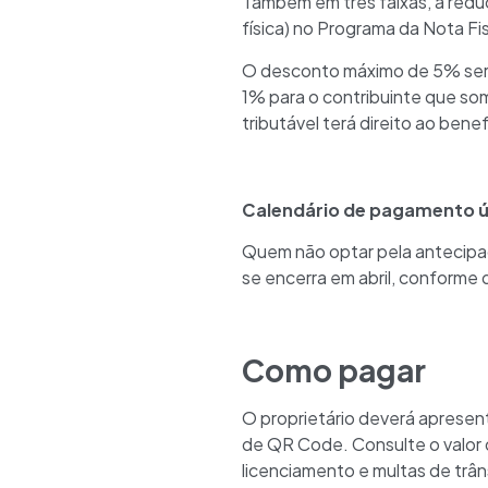
Também em três faixas, a redu
física) no Programa da Nota F
O desconto máximo de 5% será 
1% para o contribuinte que so
tributável terá direito ao benef
Calendário de pagamento ún
Quem não optar pela antecipa
se encerra em abril, conforme
Como pagar
O proprietário deverá apresen
de QR Code. Consulte o valor d
licenciamento e multas de trân