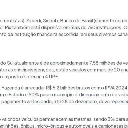
rrentistas), Sicredi, Sicoob, Banco do Brasil (somente corrent
r Pix também está disponível em mais de 760 instituições. O
nto da instituição financeira escolhida, em seus diversos can
e do Sul atualmente é de aproximadamente 7,58 milhões de v
ntre as principais isenções, estão veículos com mais de 20 an
do imposto é inferior a 4 UPF.
 Fazenda é arrecadar R$ 5,2 bilhões brutos com o IPVA 2024, 
o Estado e 50% para o município do licenciamento do veícul
de pagamento antecipado, até 28 de dezembro, deve represe
e o valor dos veículos permanecem as mesmas, sendo 3% para
aminhões, ônibus, micro-ônibus e automóveis e camionetes p