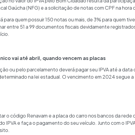
ção no valor do IPVA pelo Bom Cidadão resulta da participaç
iscal Gaúcha (NFG) e a solicitação de notas com CPF na hora
para quem possuir 150 notas ou mais, de 3% para quem tiver
mar entre 51 a 99 documentos fiscais devidamente registrados
ício.
ico vai até abril, quando vencem as placas
ção ou pelo parcelamento deverá pagar seu IPVA até a data 
 determinado na lei estadual. O vencimento em 2024 segue a
tar o código Renavam e a placa do carro nos bancos da rede 
o IPVA e faça o pagamento do seu veículo. Junto com o IPVA,
sito.