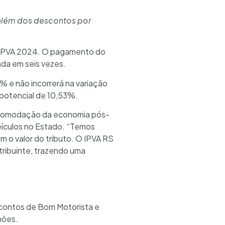
 além dos descontos por
do IPVA 2024. O pagamento do
da em seis vezes.
% e não incorrerá na variação
 potencial de 10,53%.
 acomodação da economia pós-
eículos no Estado. “Temos
m o valor do tributo. O IPVA RS
ribuinte, trazendo uma
scontos de Bom Motorista e
hões.