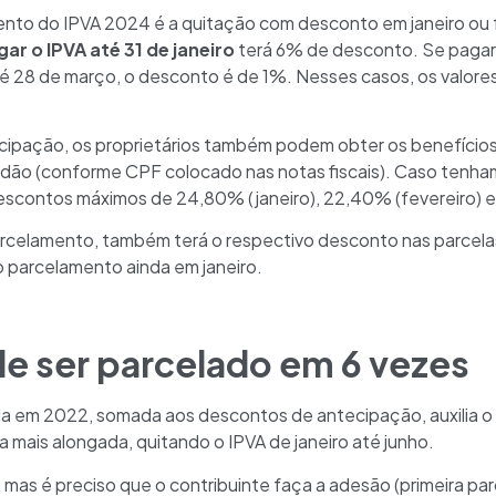
nto do IPVA 2024 é a quitação com desconto em janeiro ou 
ar o IPVA até 31 de janeiro
terá 6% de desconto. Se pagar a
 28 de março, o desconto é de 1%. Nesses casos, os valores 
cipação, os proprietários também podem obter os benefício
adão (conforme CPF colocado nas notas fiscais). Caso tenham 
descontos máximos de 24,80% (janeiro), 22,40% (fevereiro) 
arcelamento, também terá o respectivo desconto nas parcelas
ao parcelamento ainda em janeiro.
e ser parcelado em 6 vezes
a em 2022, somada aos descontos de antecipação, auxilia o c
 mais alongada, quitando o IPVA de janeiro até junho.
mas é preciso que o contribuinte faça a adesão (primeira parc