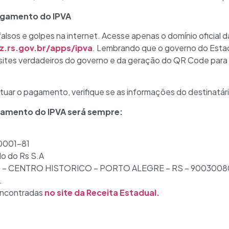
agamento do IPVA
lsos e golpes na internet. Acesse apenas o domínio oficial 
z.rs.gov.br/apps/ipva
. Lembrando que o governo do Estad
 sites verdadeiros do governo e da geração do QR Code par
tuar o pagamento, verifique se as informações do destinatári
agamento do IPVA será sempre:
0001-81
do do Rs S.A
55 – CENTRO HISTORICO – PORTO ALEGRE – RS – 9003008
.
encontradas
no site da Receita Estadual.