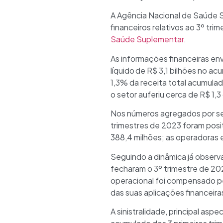
A Agência Nacional de Saúde 
financeiros relativos ao 3º t
Saúde Suplementar.
As informações financeiras en
líquido
de R$ 3,1 bilhões no ac
1,3% da receita total acumulad
o setor auferiu cerca de R$ 1,3
Nos números agregados por seg
trimestres de 2023 foram posi
388,4 milhões; as operadoras 
Seguindo a dinâmica já observ
fecharam o 3º trimestre de 20
operacional foi compensado pe
das suas aplicações financeira
A sinistralidade, principal as