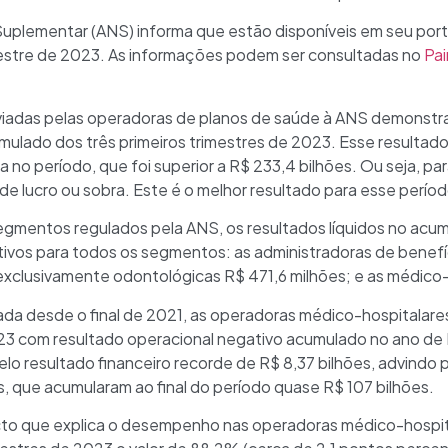
Suplementar (ANS) informa que estão disponíveis em seu por
rimestre de 2023. As informações podem ser consultadas no
Pai
viadas pelas operadoras de planos de saúde à ANS demonstram
umulado dos três primeiros trimestres de 2023. Esse resulta
a no período, que foi superior a R$ 233,4 bilhões. Ou seja, p
 de lucro ou sobra. Este é o melhor resultado para esse perío
mentos regulados pela ANS, os resultados líquidos no acumu
tivos para todos os segmentos: as administradoras de benefíc
exclusivamente odontológicas R$ 471,6 milhões; e as médico-
ada desde o final de 2021, as operadoras médico-hospitalares
23 com resultado operacional negativo acumulado no ano de R
lo resultado financeiro recorde de R$ 8,37 bilhões, advindo
s, que acumularam ao final do período quase R$ 107 bilhões.
pecto que explica o desempenho nas operadoras médico-hospit