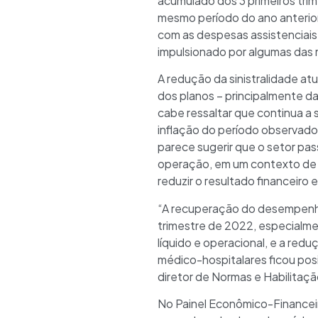
acumulado dos 3 primeiros tri
mesmo período do ano anterior
com as despesas assistenciais
impulsionado por algumas das 
A redução da sinistralidade at
dos planos – principalmente 
cabe ressaltar que continua a
inflação do período observado)
parece sugerir que o setor pa
operação, em um contexto de a
reduzir o resultado financeiro 
“A recuperação do desempenho
trimestre de 2022, especialme
líquido e operacional, e a red
médico-hospitalares ficou pos
diretor de Normas e Habilitaç
No Painel Econômico-Financei