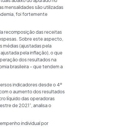
ntuais abaixo do apurado no
as mensalidades são utilizadas
ndemia, foi fortemente
 da recomposição das receitas
espesas. Sobre este aspecto,
s médias (ajustadas pela
ajustada pela inflação), o que
uperação dos resultados na
mia brasileira – que tendem a
ersos indicadores desde o 4º
, com o aumento dos resultados
cro líquido das operadoras
stre de 2021”, analisa o
empenho individual por