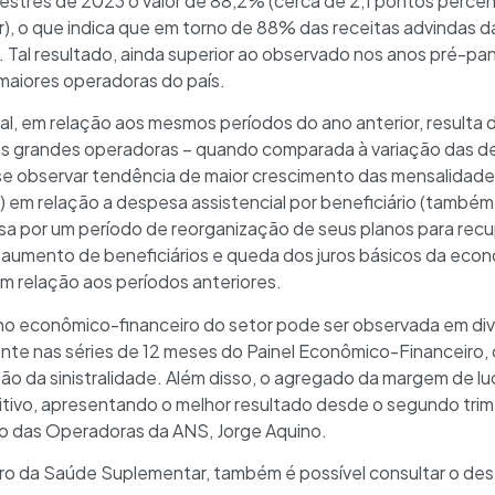
mestres de 2023 o valor de 88,2% (cerca de 2,1 pontos perce
), o que indica que em torno de 88% das receitas advindas d
. Tal resultado, ainda superior ao observado nos anos pré-pa
maiores operadoras do país.
ual, em relação aos mesmos períodos do ano anterior, resulta
das grandes operadoras – quando comparada à variação das d
 se observar tendência de maior crescimento das mensalidade
 em relação a despesa assistencial por beneficiário (também 
ssa por um período de reorganização de seus planos para rec
umento de beneficiários e queda dos juros básicos da econo
em relação aos períodos anteriores.
 econômico-financeiro do setor pode ser observada em div
nte nas séries de 12 meses do Painel Econômico-Financeiro
ução da sinistralidade. Além disso, o agregado da margem de lu
itivo, apresentando o melhor resultado desde o segundo trime
ão das Operadoras da ANS, Jorge Aquino.
ro da Saúde Suplementar, também é possível consultar o des