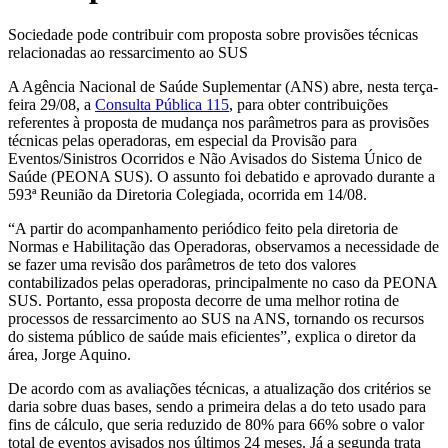
Sociedade pode contribuir com proposta sobre provisões técnicas
relacionadas ao ressarcimento ao SUS
A Agência Nacional de Saúde Suplementar (ANS) abre, nesta terça-
feira 29/08, a
Consulta Pública 115
, para obter contribuições
referentes à proposta de mudança nos parâmetros para as provisões
técnicas pelas operadoras, em especial da Provisão para
Eventos/Sinistros Ocorridos e Não Avisados do Sistema Único de
Saúde (PEONA SUS). O assunto foi debatido e aprovado durante a
593ª Reunião da Diretoria Colegiada, ocorrida em 14/08.
“A partir do acompanhamento periódico feito pela diretoria de
Normas e Habilitação das Operadoras, observamos a necessidade de
se fazer uma revisão dos parâmetros de teto dos valores
contabilizados pelas operadoras, principalmente no caso da PEONA
SUS. Portanto, essa proposta decorre de uma melhor rotina de
processos de ressarcimento ao SUS na ANS, tornando os recursos
do sistema público de saúde mais eficientes”, explica o diretor da
área, Jorge Aquino.
De acordo com as avaliações técnicas, a atualização dos critérios se
daria sobre duas bases, sendo a primeira delas a do teto usado para
fins de cálculo, que seria reduzido de 80% para 66% sobre o valor
total de eventos avisados nos últimos 24 meses. Já a segunda trata