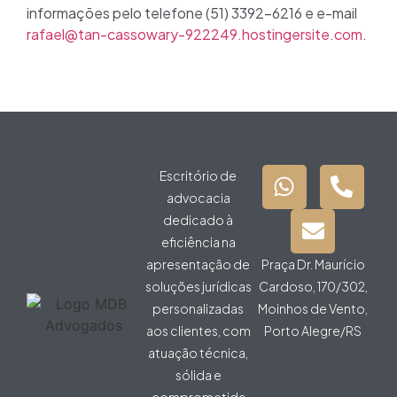
informações pelo telefone (51) 3392-6216 e e-mail
rafael@tan-cassowary-922249.hostingersite.com
.
Escritório de
advocacia
dedicado à
eficiência na
apresentação de
Praça Dr. Maurício
soluções jurídicas
Cardoso, 170/302,
personalizadas
Moinhos de Vento,
aos clientes, com
Porto Alegre/RS
atuação técnica,
sólida e
comprometida