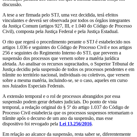
discussão.
A tese a ser firmada pelo STJ, uma vez decidida, terá efeitos
vinculantes e deverá ser observada por todos os órgãos integrantes
da Justiça Comum (artigos 927, III, e 1.040 do Código de Processo
Civil), composta pela Justiça Federal e pela Justiça Estadual.
O rito que regerá o procedimento perante o STJ é estabelecido nos
artigos 1.036 e seguintes do Código de Processo Civil e nos artigos
256 e seguintes do Regimento Interno do STJ, que preveem a
suspensão dos processos que versem sobre a matéria jurídica
afetada. Ao analisar os recursos supracitados, o Superior Tribunal de
Justiça decidiu pela suspensão de todos os processos pendentes e em
trâmite no território nacional, individuais ou coletivos, que versem
sobre a mesma matéria, incluindo-se, se o caso, aqueles em curso
nos Juizados Especiais Federais.
A extensão temporal e o rol de processos abrangidos por essa
suspensão podem gerar debates judiciais. Do ponto de vista
temporal, a redação original do § 5º do artigo 1.037 do Código de
Processo Civil estabelecia que os processos suspensos retomariam o
trâmite após o decurso de um ano da suspensão, mas esse
dispositivo foi revogado pela
Lei 13.256/2016
.
Em relação ao alcance da suspensão, resta saber se, diferentemente