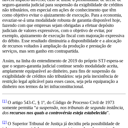
seguro-garantia judicial para suspensão da exigibilidade de créditos
não tributários, em especial em ações de conhecimento que têm
como objetivo evitar o ajuizamento de execução. Para a economia,
esvaziar-se-á uma modalidade robusta de garantia disponível hoje,
fazendo com que empresas sejam obrigadas a efetuar depósito
judiciais de valores expressivos, com o objetivo de evitar, por
exemplo, ajuizamento de execução fiscal com majoração expressiva
do débito. Esse resultado diminuiria a disponibilidade e a alocação
de recursos voltados à ampliação da produção e prestação de
serviços, mas sem ganho em contrapartida.
Assim, na linha do entendimento de 2019 do próprio STJ espera-se
que o seguro-garantia judicial continue sendo modalidade aceita,
amplamente equiparável ao dinheiro, para fins de suspensão da
exigibilidade de créditos não tributários: seja pela inexistência de
restrição legal aplicável para esses casos, seja pela equiparação a
dinheiro nos termos da lei infraconstitucional.
[1]
O artigo 543-C, § 1º, do Código de Processo Civil de 1973
somente permitia “
a suspensão, nos tribunais de segunda instância,
dos
recursos
nos quais a controvérsia esteja estabelecida
”.
[2]
O Superior Tribunal de Justiça já decidiu pela possibilidade de