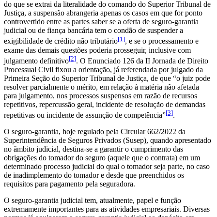
do que se extrai da literalidade do comando do Superior Tribunal de
Justiça, a suspensão abrangeria apenas os casos em que for ponto
controvertido entre as partes saber se a oferta de seguro-garantia
judicial ou de fiança bancária tem o condão de suspender a
[1]
exigibilidade de crédito não tributário
, e se o processamento e
exame das demais questões poderia prosseguir, inclusive com
[2]
julgamento definitivo
. O Enunciado 126 da II Jornada de Direito
Processual Civil fixou a orientação, já referendada por julgado da
Primeira Seção do Superior Tribunal de Justiça, de que “o juiz pode
resolver parcialmente o mérito, em relação à matéria não afetada
para julgamento, nos processos suspensos em razão de recursos
repetitivos, repercussão geral, incidente de resolução de demandas
[3]
repetitivas ou incidente de assunção de competência”
.
O seguro-garantia, hoje regulado pela Circular 662/2022 da
Superintendência de Seguros Privados (Susep), quando apresentado
no âmbito judicial, destina-se a garantir o cumprimento das
obrigações do tomador do seguro (aquele que o contrata) em um
determinado processo judicial do qual o tomador seja parte, no caso
de inadimplemento do tomador e desde que preenchidos os
requisitos para pagamento pela seguradora.
O seguro-garantia judicial tem, atualmente, papel e função
extremamente importantes para as atividades empresariais. Diversas