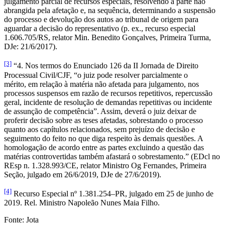
julgamento parcial de recursos especiais, resolvendo a parte não
abrangida pela afetação e, na sequência, determinando a suspensão
do processo e devolução dos autos ao tribunal de origem para
aguardar a decisão do representativo (p. ex., recurso especial
1.606.705/RS, relator Min. Benedito Gonçalves, Primeira Turma,
DJe: 21/6/2017).
[3]
“4. Nos termos do Enunciado 126 da II Jornada de Direito
Processual Civil/CJF, “o juiz pode resolver parcialmente o
mérito, em relação à matéria não afetada para julgamento, nos
processos suspensos em razão de recursos repetitivos, repercussão
geral, incidente de resolução de demandas repetitivas ou incidente
de assunção de competência”. Assim, deverá o juiz deixar de
proferir decisão sobre as teses afetadas, sobrestando o processo
quanto aos capítulos relacionados, sem prejuízo de decisão e
seguimento do feito no que diga respeito às demais questões. A
homologação de acordo entre as partes excluindo a questão das
matérias controvertidas também afastará o sobrestamento.” (EDcl no
REsp n. 1.328.993/CE, relator Ministro Og Fernandes, Primeira
Seção, julgado em 26/6/2019, DJe de 27/6/2019).
[4]
Recurso Especial nº 1.381.254–PR, julgado em 25 de junho de
2019. Rel. Ministro Napoleão Nunes Maia Filho.
Fonte: Jota