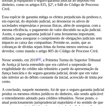
normas já equiparam o seguro-garantia judicial ao depósito em
dinheiro, como os artigos 835, §2º, e 848 do Código de Processo
Civil.
Essa espécie de garantia mitiga os efeitos prejudiciais da penhora e,
em especial, do depósito judicial, ao desonerar os ativos de
sociedades empresárias e pessoas físicas, além de assegurar, com a
mesma eficiência, o pagamento do valor discutido na ação judicial.
Assim, o seguro-garantia judicial é uma ferramenta importante,
utilizada para assegurar o cumprimento de obrigações judiciais sem
impacto ao caixa das companhias. Permite-se, assim, que as
cobranças de dívidas sejam feitas da forma menos onerosa ao
devedor, como manda o artigo 805 do Código de Processo Civil.
[4]
Nesse sentido, em 2019
, a Primeira Turma do Superior Tribunal
de Justiça já havia entendido que era cabível a suspensão da
exigibilidade do crédito não tributário a partir da apresentação da
fiança bancária e do seguro-garantia judicial, desde que em valor
não inferior ao do débito constante da inicial, acrescido de trinta por
cento.
A conclusão, naquele momento, foi de que o seguro-garantia judicial
produz os mesmos efeitos jurídicos do dinheiro, não sendo aplicável
o entendimento adotado para créditos tributários. Nesse ponto, o
atual posicionamento jurisprudencial majoritário é no sentido de que