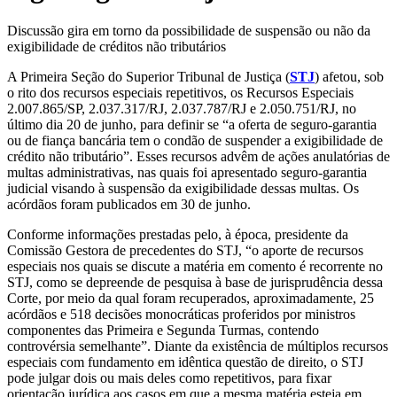
Discussão gira em torno da possibilidade de suspensão ou não da
exigibilidade de créditos não tributários
A Primeira Seção do Superior Tribunal de Justiça (
STJ
) afetou, sob
o rito dos recursos especiais repetitivos, os Recursos Especiais
2.007.865/SP, 2.037.317/RJ, 2.037.787/RJ e 2.050.751/RJ, no
último dia 20 de junho, para definir se “a oferta de seguro-garantia
ou de fiança bancária tem o condão de suspender a exigibilidade de
crédito não tributário”. Esses recursos advêm de ações anulatórias de
multas administrativas, nas quais foi apresentado seguro-garantia
judicial visando à suspensão da exigibilidade dessas multas. Os
acórdãos foram publicados em 30 de junho.
Conforme informações prestadas pelo, à época, presidente da
Comissão Gestora de precedentes do STJ, “o aporte de recursos
especiais nos quais se discute a matéria em comento é recorrente no
STJ, como se depreende de pesquisa à base de jurisprudência dessa
Corte, por meio da qual foram recuperados, aproximadamente, 25
acórdãos e 518 decisões monocráticas proferidos por ministros
componentes das Primeira e Segunda Turmas, contendo
controvérsia semelhante”. Diante da existência de múltiplos recursos
especiais com fundamento em idêntica questão de direito, o STJ
pode julgar dois ou mais deles como repetitivos, para fixar
orientação jurídica aos casos em que a mesma matéria esteja em