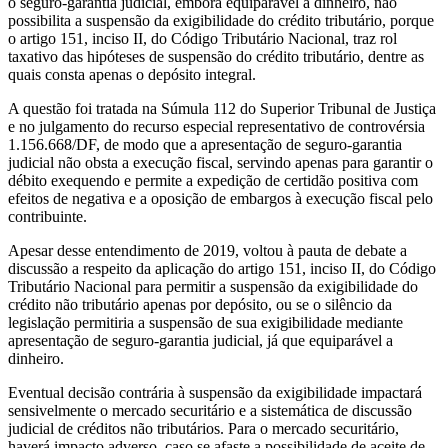
o seguro-garantia judicial, embora equiparável a dinheiro, não
possibilita a suspensão da exigibilidade do crédito tributário, porque
o artigo 151, inciso II, do Código Tributário Nacional, traz rol
taxativo das hipóteses de suspensão do crédito tributário, dentre as
quais consta apenas o depósito integral.
A questão foi tratada na Súmula 112 do Superior Tribunal de Justiça
e no julgamento do recurso especial representativo de controvérsia
1.156.668/DF, de modo que a apresentação de seguro-garantia
judicial não obsta a execução fiscal, servindo apenas para garantir o
débito exequendo e permite a expedição de certidão positiva com
efeitos de negativa e a oposição de embargos à execução fiscal pelo
contribuinte.
Apesar desse entendimento de 2019, voltou à pauta de debate a
discussão a respeito da aplicação do artigo 151, inciso II, do Código
Tributário Nacional para permitir a suspensão da exigibilidade do
crédito não tributário apenas por depósito, ou se o silêncio da
legislação permitiria a suspensão de sua exigibilidade mediante
apresentação de seguro-garantia judicial, já que equiparável a
dinheiro.
Eventual decisão contrária à suspensão da exigibilidade impactará
sensivelmente o mercado securitário e a sistemática de discussão
judicial de créditos não tributários. Para o mercado securitário,
haverá impacto adverso, caso se afaste a possibilidade de aceite de