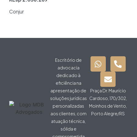
Conjur
Escritório de
advocacia
dedicado à
eficiência na
apresentação de
Praça Dr. Maurício
soluções jurídicas
Cardoso, 170/302,
personalizadas
Moinhos de Vento,
aos clientes, com
Porto Alegre/RS
atuação técnica,
sólida e
comprometida