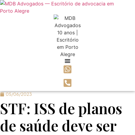
Ir
para
o
conteúdo
05/06/2023
STF: ISS de planos
de saúde deve ser