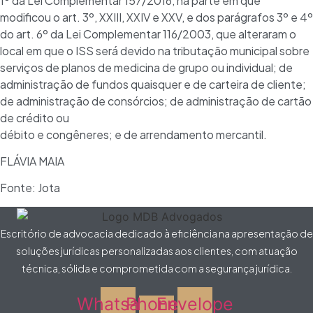
1º da Lei Complementar 157/2016, na parte em que
modificou o art. 3º, XXIII, XXIV e XXV, e dos parágrafos 3º e 4º
do art. 6º da Lei Complementar 116/2003, que alteraram o
local em que o ISS será devido na tributação municipal sobre
serviços de planos de medicina de grupo ou individual; de
administração de fundos quaisquer e de carteira de cliente;
de administração de consórcios; de administração de cartão
de crédito ou
débito e congêneres; e de arrendamento mercantil.
FLÁVIA MAIA
Fonte: Jota
Escritório de advocacia dedicado à eficiência na apresentação de
soluções jurídicas personalizadas aos clientes, com atuação
técnica, sólida e comprometida com a segurança jurídica.
Whatsapp
Phone-
Envelope