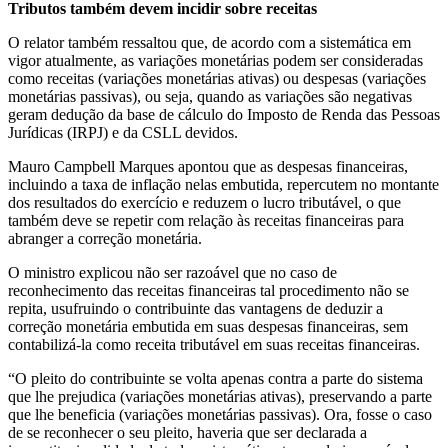
Tributos também devem incidir sobre receitas
O relator também ressaltou que, de acordo com a sistemática em
vigor atualmente, as variações monetárias podem ser consideradas
como receitas (variações monetárias ativas) ou despesas (variações
monetárias passivas), ou seja, quando as variações são negativas
geram dedução da base de cálculo do Imposto de Renda das Pessoas
Jurídicas (IRPJ) e da CSLL devidos.
Mauro Campbell Marques apontou que as despesas financeiras,
incluindo a taxa de inflação nelas embutida, repercutem no montante
dos resultados do exercício e reduzem o lucro tributável, o que
também deve se repetir com relação às receitas financeiras para
abranger a correção monetária.
O ministro explicou não ser razoável que no caso de
reconhecimento das receitas financeiras tal procedimento não se
repita, usufruindo o contribuinte das vantagens de deduzir a
correção monetária embutida em suas despesas financeiras, sem
contabilizá-la como receita tributável em suas receitas financeiras.
“O pleito do contribuinte se volta apenas contra a parte do sistema
que lhe prejudica (variações monetárias ativas), preservando a parte
que lhe beneficia (variações monetárias passivas). Ora, fosse o caso
de se reconhecer o seu pleito, haveria que ser declarada a