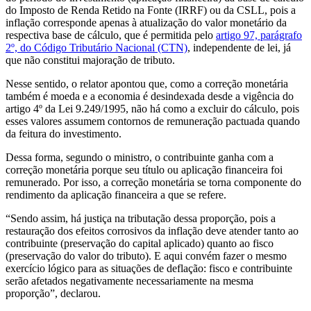
do Imposto de Renda Retido na Fonte (IRRF) ou da CSLL, pois a
inflação corresponde apenas à atualização do valor monetário da
respectiva base de cálculo, que é permitida pelo
artigo 97, parágrafo
2º, do Código Tributário Nacional (CTN)
, independente de lei, já
que não constitui majoração de tributo.
Nesse sentido, o relator apontou que, como a correção monetária
também é moeda e a economia é desindexada desde a vigência do
artigo 4º da Lei 9.249/1995, não há como a excluir do cálculo, pois
esses valores assumem contornos de remuneração pactuada quando
da feitura do investimento.
Dessa forma, segundo o ministro, o contribuinte ganha com a
correção monetária porque seu título ou aplicação financeira foi
remunerado. Por isso, a correção monetária se torna componente do
rendimento da aplicação financeira a que se refere.
“Sendo assim, há justiça na tributação dessa proporção, pois a
restauração dos efeitos corrosivos da inflação deve atender tanto ao
contribuinte (preservação do capital aplicado) quanto ao fisco
(preservação do valor do tributo). E aqui convém fazer o mesmo
exercício lógico para as situações de deflação: fisco e contribuinte
serão afetados negativamente necessariamente na mesma
proporção”, declarou.