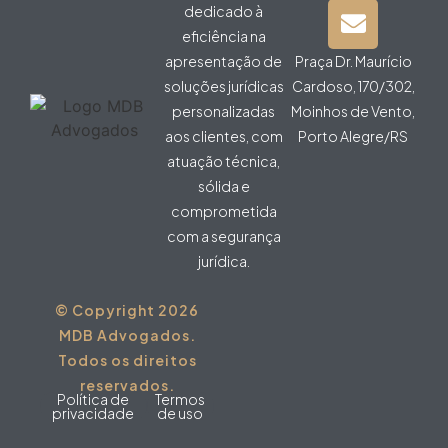
dedicado à
eficiência na
apresentação de
Praça Dr. Maurício
soluções jurídicas
Cardoso, 170/302,
personalizadas
Moinhos de Vento,
aos clientes, com
Porto Alegre/RS
atuação técnica,
sólida e
comprometida
com a segurança
jurídica.
© Copyright 2026
MDB Advogados.
Todos os direitos
reservados.
Política de
Termos
privacidade
de uso