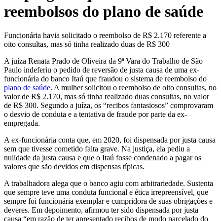
reembolsos do plano de saúde
Funcionária havia solicitado o reembolso de R$ 2.170 referente a
oito consultas, mas só tinha realizado duas de R$ 300
A juíza Renata Prado de Oliveira da 9ª Vara do Trabalho de São
Paulo indeferiu o pedido de reversão de justa causa de uma ex-
funcionária do banco Itaú que fraudou o sistema de reembolso do
plano de saúde
. A mulher solicitou o reembolso de oito consultas, no
valor de R$ 2.170, mas só tinha realizado duas consultas, no valor
de R$ 300. Segundo a juíza, os “recibos fantasiosos” comprovaram
o desvio de conduta e a tentativa de fraude por parte da ex-
empregada.
A ex-funcionária conta que, em 2020, foi dispensada por justa causa
sem que tivesse cometido falta grave. Na justiça, ela pediu a
nulidade da justa causa e que o Itaú fosse condenado a pagar os
valores que são devidos em dispensas típicas.
A trabalhadora alega que o banco agiu com arbitrariedade. Sustenta
que sempre teve uma conduta funcional e ética irrepreensível, que
sempre foi funcionária exemplar e cumpridora de suas obrigações e
deveres. Em depoimento, afirmou ter sido dispensada por justa
causa “em razão de ter apresentado recibos de modo parcelado do