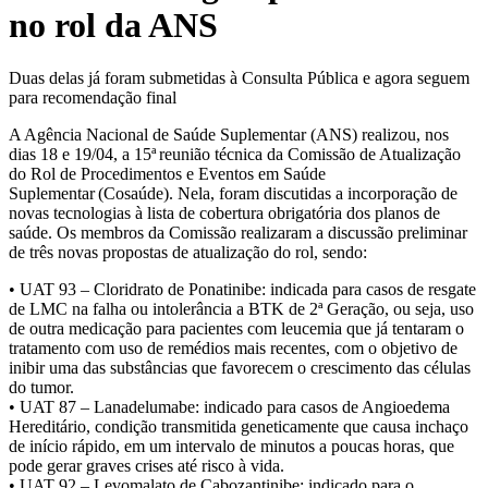
no rol da ANS
Duas delas já foram submetidas à Consulta Pública e agora seguem
para recomendação final
A Agência Nacional de Saúde Suplementar (ANS) realizou, nos
dias 18 e 19/04, a 15ª reunião técnica da Comissão de Atualização
do Rol de Procedimentos e Eventos em Saúde
Suplementar (Cosaúde). Nela, foram discutidas a incorporação de
novas tecnologias à lista de cobertura obrigatória dos planos de
saúde. Os membros da Comissão realizaram a discussão preliminar
de três novas propostas de atualização do rol, sendo:
• UAT 93 – Cloridrato de Ponatinibe: indicada para casos de resgate
de LMC na falha ou intolerância a BTK de 2ª Geração, ou seja, uso
de outra medicação para pacientes com leucemia que já tentaram o
tratamento com uso de remédios mais recentes, com o objetivo de
inibir uma das substâncias que favorecem o crescimento das células
do tumor.
• UAT 87 – Lanadelumabe: indicado para casos de Angioedema
Hereditário, condição transmitida geneticamente que causa inchaço
de início rápido, em um intervalo de minutos a poucas horas, que
pode gerar graves crises até risco à vida.
• UAT 92 – Levomalato de Cabozantinibe: indicado para o