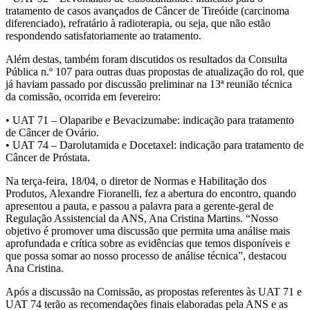
tratamento de casos avançados de Câncer de Tireóide (carcinoma
diferenciado), refratário à radioterapia, ou seja, que não estão
respondendo satisfatoriamente ao tratamento.
Além destas, também foram discutidos os resultados da Consulta
Pública n.º 107 para outras duas propostas de atualização do rol, que
já haviam passado por discussão preliminar na 13ª reunião técnica
da comissão, ocorrida em fevereiro:
• UAT 71 – Olaparibe e Bevacizumabe: indicação para tratamento
de Câncer de Ovário.
• UAT 74 – Darolutamida e Docetaxel: indicação para tratamento de
Câncer de Próstata.
Na terça-feira, 18/04, o diretor de Normas e Habilitação dos
Produtos, Alexandre Fioranelli, fez a abertura do encontro, quando
apresentou a pauta, e passou a palavra para a gerente-geral de
Regulação Assistencial da ANS, Ana Cristina Martins. “Nosso
objetivo é promover uma discussão que permita uma análise mais
aprofundada e crítica sobre as evidências que temos disponíveis e
que possa somar ao nosso processo de análise técnica”, destacou
Ana Cristina.
Após a discussão na Comissão, as propostas referentes às UAT 71 e
UAT 74 terão as recomendações finais elaboradas pela ANS e as