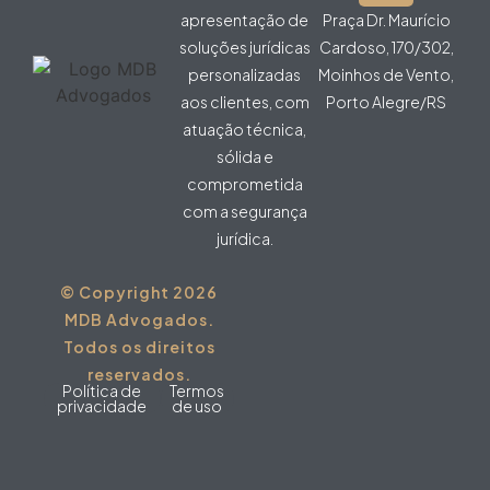
apresentação de
Praça Dr. Maurício
soluções jurídicas
Cardoso, 170/302,
personalizadas
Moinhos de Vento,
aos clientes, com
Porto Alegre/RS
atuação técnica,
sólida e
comprometida
com a segurança
jurídica.
© Copyright 2026
MDB Advogados.
Todos os direitos
reservados.
Política de
Termos
privacidade
de uso