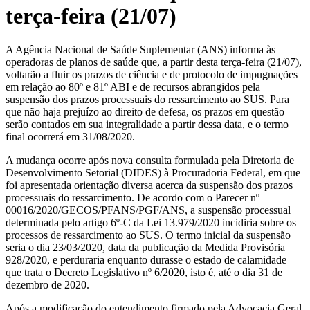
terça-feira (21/07)
A Agência Nacional de Saúde Suplementar (ANS) informa às
operadoras de planos de saúde que, a partir desta terça-feira (21/07),
voltarão a fluir os prazos de ciência e de protocolo de impugnações
em relação ao 80º e 81º ABI e de recursos abrangidos pela
suspensão dos prazos processuais do ressarcimento ao SUS. Para
que não haja prejuízo ao direito de defesa, os prazos em questão
serão contados em sua integralidade a partir dessa data, e o termo
final ocorrerá em 31/08/2020.
A mudança ocorre após nova consulta formulada pela Diretoria de
Desenvolvimento Setorial (DIDES) à Procuradoria Federal, em que
foi apresentada orientação diversa acerca da suspensão dos prazos
processuais do ressarcimento. De acordo com o Parecer nº
00016/2020/GECOS/PFANS/PGF/ANS, a suspensão processual
determinada pelo artigo 6º-C da Lei 13.979/2020 incidiria sobre os
processos de ressarcimento ao SUS. O termo inicial da suspensão
seria o dia 23/03/2020, data da publicação da Medida Provisória
928/2020, e perduraria enquanto durasse o estado de calamidade
que trata o Decreto Legislativo nº 6/2020, isto é, até o dia 31 de
dezembro de 2020.
Após a modificação do entendimento firmado pela Advocacia Geral