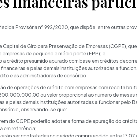
es financeiras partic
edida Provisória nº 992/2020, que dispõe, entre outras prov
 de Capital de Giro para Preservação de Empresas (CGPE), qu
 e empresas de pequeno e médio porte (EPP); e
to a crédito presumido apurado com base em créditos decorr
s financeiras e pelas demais instituições autorizadas a funcio
dito e as administradoras de consórcio.
ção de operações de crédito com empresas com receita bruta
$ 300.000.000,00 ou valor proporcional ao número de meses
iras e pelas demais instituições autorizadas a funcionar pelo
consórcio, observando-se que:
iparem do CGPE poderão adotar a forma de apuração do crédi
rma em referência;
verão ser contratadas no período compreendido entre 17.07 