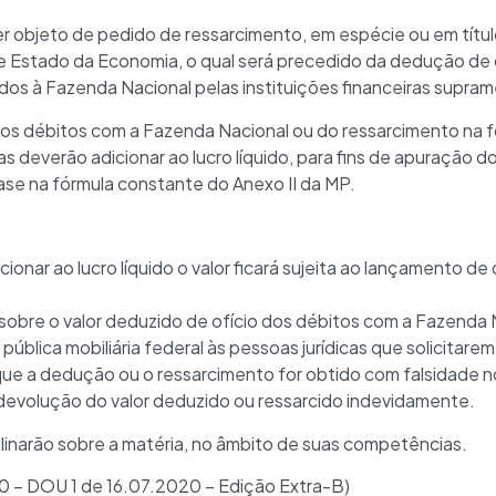
 objeto de pedido de ressarcimento, em espécie ou em títulos
o de Estado da Economia, o qual será precedido da dedução de 
evidos à Fazenda Nacional pelas instituições financeiras supr
 dos débitos com a Fazenda Nacional ou do ressarcimento na
ras deverão adicionar ao lucro líquido, para fins de apuração do
ase na fórmula constante do Anexo II da MP.
icionar ao lucro líquido o valor ficará sujeita ao lançamento d
 sobre o valor deduzido de ofício dos débitos com a Fazenda 
 pública mobiliária federal às pessoas jurídicas que solicitar
ue a dedução ou o ressarcimento for obtido com falsidade n
devolução do valor deduzido ou ressarcido indevidamente.
linarão sobre a matéria, no âmbito de suas competências.
0 – DOU 1 de 16.07.2020 – Edição Extra-B)