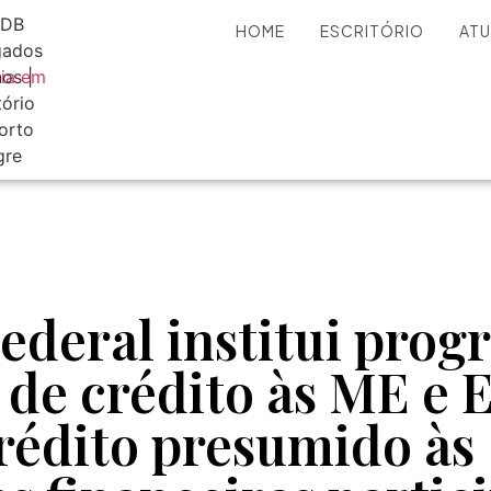
HOME
ESCRITÓRIO
AT
ederal institui prog
 de crédito às ME e 
rédito presumido às