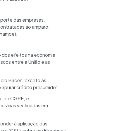
e porte das empresas;
contratadas ao amparo:
onampe);
o dos efeitos na economia
scos entre a União e as
 pelo Bacen, exceto as
 apurar crédito presumido:
to do CGPE; e
orárias verificadas em
ponder à aplicação das
ucro (CSL), sobre as diferenças