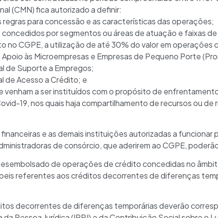
al (CMN) fica autorizado a definir:
as regras para concessão e as características das operações;
tos concedidos por segmentos ou áreas de atuação e faixas d
to no CGPE, a utilização de até 30% do valor em operações 
de Apoio às Microempresas e Empresas de Pequeno Porte (Pr
al de Suporte a Empregos;
l de Acesso a Crédito; e
e venham a ser instituídos com o propósito de enfrentament
vid-19, nos quais haja compartilhamento de recursos ou de ri
s financeiras e as demais instituições autorizadas a funcionar
administradoras de consórcio, que aderirem ao CGPE, poderão
r desembolsado de operações de crédito concedidas no âmbi
ábeis referentes aos créditos decorrentes de diferenças temp
ditos decorrentes de diferenças temporárias deverão corres
da Pessoa Jurídica (IRPJ) e da Contribuição Social sobre o L