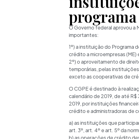
instituiçõ
programa
O Governo federal aprovou a M
importantes:
1º) a instituição do Programa
crédito a microempresas (ME)
2º) o aproveitamento de direi
temporárias, pelas instituiçõe
exceto as cooperativas de cré
O CGPE é destinado à realiza
calendário de 2019, de até R
2019, por instituições finance
crédito e administradoras de 
a) as instituições que partic
art. 3º, art. 4º e art. 5º da no
b) as operações de crédito de