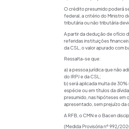
O crédito presumido poderá ser
federal, a critério do Ministr
tributária ou não tributária d
A partir da dedução de ofício
referidas instituições financei
da CSL, o valor apurado com b
Ressalta-se que:
a) a pessoa jurídica que não ad
do IRPJ e da CSL;
b) será aplicada multa de 30%
espécie ou em títulos da dívida
presumido, nas hipóteses em q
apresentado, sem prejuízo da 
A RFB, o CMN e o Bacen discip
(Medida Provisória nº 992/202