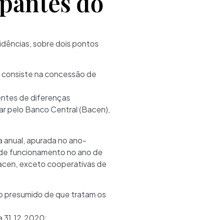
ipantes do
idências, sobre dois pontos
e consiste na concessão de
entes de diferenças
nar pelo Banco Central (Bacen),
 anual, apurada no ano-
 de funcionamento no ano de
 Bacen, exceto cooperativas de
to presumido de que tratam os
a 31.12.2020;