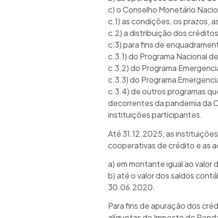
c) o Conselho Monetário Nacion
c.1) as condições, os prazos, 
c.2) a distribuição dos crédi
c.3) para fins de enquadramen
c.3.1) do Programa Nacional 
c.3.2) do Programa Emergenci
c.3.3) do Programa Emergencia
c.3.4) de outros programas qu
decorrentes da pandemia da Co
instituições participantes.
Até 31.12.2025, as instituiçõe
cooperativas de crédito e as 
a) em montante igual ao valo
b) até o valor dos saldos cont
30.06.2020.
Para fins de apuração dos cré
alíquotas do Imposto de Renda 