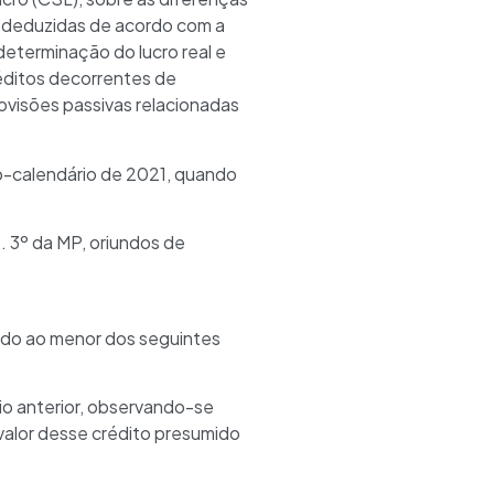
, deduzidas de acordo com a
determinação do lucro real e
réditos decorrentes de
ovisões passivas relacionadas
no-calendário de 2021, quando
. 3º da MP, oriundos de
tado ao menor dos seguintes
io anterior, observando-se
valor desse crédito presumido