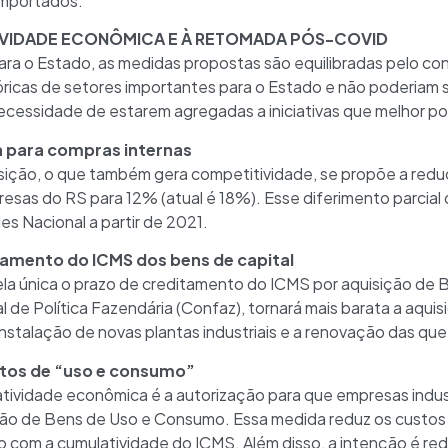
importados.
TIVIDADE ECONÔMICA E À RETOMADA PÓS-COVID
a o Estado, as medidas propostas são equilibradas pelo con
óricas de setores importantes para o Estado e não poderiam
ssidade de estarem agregadas a iniciativas que melhor pod
a para compras internas
uisição, o que também gera competitividade, se propõe a red
esas do RS para 12% (atual é 18%). Esse diferimento parcia
s Nacional a partir de 2021.
amento do ICMS dos bens de capital
ela única o prazo de creditamento do ICMS por aquisição de B
de Política Fazendária (Confaz), tornará mais barata a aqui
stalação de novas plantas industriais e a renovação das que 
itos de “uso e consumo”
atividade econômica é a autorização para que empresas indu
ão de Bens de Uso e Consumo. Essa medida reduz os custos 
o com a cumulatividade do ICMS. Além disso, a intenção é re