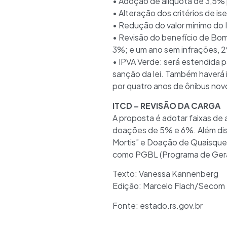
• Adoção de alíquota de 3,5%
• Alteração dos critérios de i
• Redução do valor mínimo do 
• Revisão do benefício de Bom
3%; e um ano sem infrações, 
• IPVA Verde: será estendida pa
sanção da lei. Também haverá 
por quatro anos de ônibus nov
ITCD – REVISÃO DA CARGA
A proposta é adotar faixas de 
doações de 5% e 6%. Além diss
Mortis” e Doação de Quaisquer 
como PGBL (Programa de Gerado
Texto: Vanessa Kannenberg
Edição: Marcelo Flach/Secom
Fonte: estado.rs.gov.br