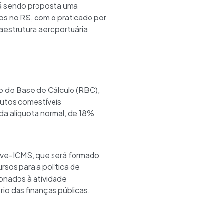
stá sendo proposta uma
os no RS, com o praticado por
raestrutura aeroportuária
o de Base de Cálculo (RBC),
dutos comestíveis
a alíquota normal, de 18%
olve-ICMS, que será formado
sos para a política de
ionados à atividade
rio das finanças públicas.