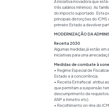
A iniciativa inovadora que est
três salários mínimos). As fam
do imposto suportado. Este pe
principais distorções do ICMS
primeiro Estado a devolver pa
MODERNIZAÇÃO DA ADMINI
Receita 2030
Algumas medidas já estão em
iniciativas para uma arrecada
Medidas de combate à sone
• Regime Especial de Fiscaliz
Estado e à concorrência.
• Receita Extrafiscal: atribui
que permitam a suspensão temp
descumprimento de requisitos 
ANP e Inmetro etc).
• Recolhimento on-line do ICM