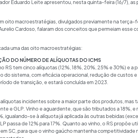
dor Eduardo Leite apresentou, nesta quinta-feira (16/7), a
 oito macroestratégias, divulgados previamente na terça-fei
Aurelio Cardoso, falaram dos conceitos que permeiam esse 
 cada uma das oito macroestratégias:
ÇÃO DO NÚMERO DE ALÍQUOTAS DO ICMS
no RS tem cinco alíquotas (12%, 18%, 20%, 25% e 30%) e a pr
ão do sistema, com eficácia operacional, redução de custos e
ríodo de transição, e estará concluída em 2023.
alíquotas incidentes sobre a maior parte dos produtos, mas
ente e GLP. Vinho e aguardente, que são tributados a 18%, e
%, igualando-se à alíquota já aplicada às outras bebidas (exce
LP passa de 12% para 17%. Quanto ao vinho, o RS propõe utiliza
em SC, para que o vinho gaúcho mantenha competitividade n