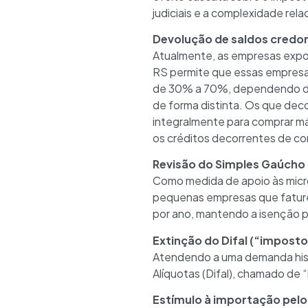
judiciais e a complexidade rel
Devolução de saldos credo
Atualmente, as empresas expor
RS permite que essas empresa
de 30% a 70%, dependendo do p
de forma distinta. Os que dec
integralmente para comprar má
os créditos decorrentes de co
Revisão do Simples Gaúcho
Como medida de apoio às micro
pequenas empresas que faturem 
por ano, mantendo a isenção p
Extinção do Difal (“imposto
Atendendo a uma demanda histó
Alíquotas (Difal), chamado de “
Estímulo à importação pelo