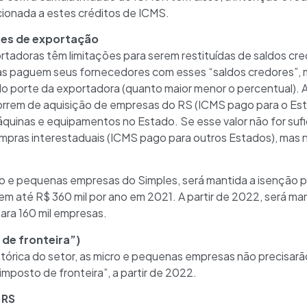
acionada a estes créditos de ICMS.
res de exportação
tadoras têm limitações para serem restituídas de saldos cre
s paguem seus fornecedores com esses “saldos credores”, m
orte da exportadora (quanto maior menor o percentual). A 
orrem de aquisição de empresas do RS (ICMS pago para o Est
quinas e equipamentos no Estado. Se esse valor não for sufic
mpras interestaduais (ICMS pago para outros Estados), mas
 e pequenas empresas do Simples, será mantida a isenção pa
até R$ 360 mil por ano em 2021. A partir de 2022, será mant
ara 160 mil empresas.
 de fronteira”)
rica do setor, as micro e pequenas empresas não precisarão
imposto de fronteira”, a partir de 2022.
 RS