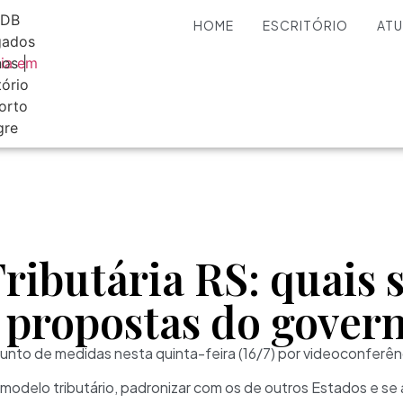
HOME
ESCRITÓRIO
AT
ibutária RS: quais s
s propostas do gover
nto de medidas nesta quinta-feira (16/7) por videoconferên
o modelo tributário, padronizar com os de outros Estados e se