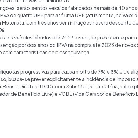
 para automóveis e camionetas
senções: serão isentos veículos fabricados há mais de 40 anos
IPVA de quatro UPF para até uma UPF (atualmente, no valor 
 Motorista: com três anos sem infrações haverá desconto de
2%
ra os veículos híbridos até 2023 a isenção já existente para os
isenção por dois anos do IPVA na compra até 2023 de novos 
o com características de biossegurança.
alíquotas progressivas para causa mortis de 7% e 8% e de alí
o, busca-se prever explicitamente a incidência de Imposto
Bens e Direitos (ITCD), com Substituição Tributária, sobre p
r de Benefício Livre) e VGBL (Vida Gerador de Benefício Li