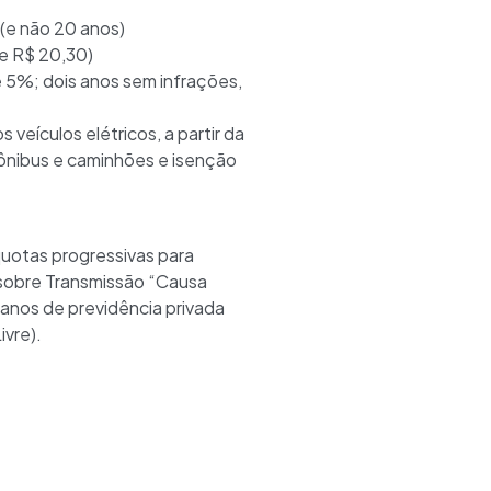
 (e não 20 anos)
de R$ 20,30)
 5%; dois anos sem infrações,
 veículos elétricos, a partir da
ônibus e caminhões e isenção
quotas progressivas para
 sobre Transmissão “Causa
lanos de previdência privada
vre).