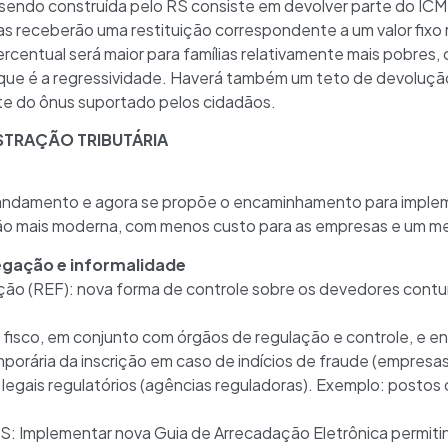
á sendo construída pelo RS consiste em devolver parte do ICMS
ílias receberão uma restituição correspondente a um valor fix
rcentual será maior para famílias relativamente mais pobre
 que é a regressividade. Haverá também um teto de devolução
rte do ônus suportado pelos cidadãos.
STRAÇÃO TRIBUTÁRIA
 andamento e agora se propõe o encaminhamento para imple
ção mais moderna, com menos custo para as empresas e um m
gação e informalidade
ação (REF): nova forma de controle sobre os devedores cont
 ao fisco, em conjunto com órgãos de regulação e controle, e 
orária da inscrição em caso de indícios de fraude (empresas 
legais regulatórios (agências reguladoras). Exemplo: postos
S: Implementar nova Guia de Arrecadação Eletrônica permit