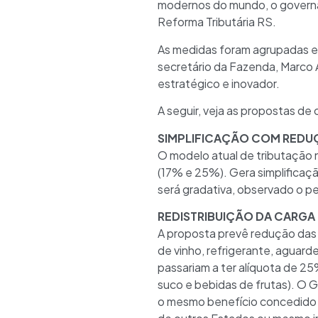
modernos do mundo, o governa
Reforma Tributária RS.
As medidas foram agrupadas em
secretário da Fazenda, Marco 
estratégico e inovador.
A seguir, veja as propostas de
SIMPLIFICAÇÃO COM REDU
O modelo atual de tributação 
(17% e 25%). Gera simplificaç
será gradativa, observado o pe
REDISTRIBUIÇÃO DA CARGA
A proposta prevê redução das 
de vinho, refrigerante, aguard
passariam a ter alíquota de 25
suco e bebidas de frutas). O G
o mesmo benefício concedido 