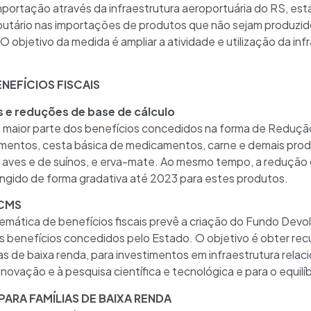
importação através da infraestrutura aeroportuária do RS, e
butário nas importações de produtos que não sejam produzid
O objetivo da medida é ampliar a atividade e utilização da inf
NEFÍCIOS FISCAIS
s e reduções de base de cálculo
 maior parte dos benefícios concedidos na forma de Reduçã
imentos, cesta básica de medicamentos, carne e demais pro
aves e de suínos, e erva-mate. Ao mesmo tempo, a redução d
ingido de forma gradativa até 2023 para estes produtos.
ICMS
temática de benefícios fiscais prevê a criação do Fundo Dev
 benefícios concedidos pelo Estado. O objetivo é obter recur
s de baixa renda, para investimentos em infraestrutura relac
inovação e à pesquisa científica e tecnológica e para o equilíb
ARA FAMÍLIAS DE BAIXA RENDA