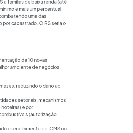
 a famílias de baixa renda (até
o mínimo e mais um percentual
s, combatendo uma das
 por cadastrado. O RS seria o
mentação de 10 novas
elhor ambiente de negócios.
umazes, reduzindo o dano ao
entidades setoriais, mecanismos
noteiras) e por
 combustíveis (autorização
indo o recolhimento do ICMS no