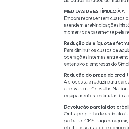
de outros Estados ou mesmo 
MEDIDAS DE ESTÍMULO À A
Embora representem custos par
atendem a reivindicações hist
momentos exatamente pela nece
Redução da alíquota efetiv
Para diminuir os custos de aq
operações internas entre empr
extensivo a empresas do Simple
Redução do prazo de credit
A proposta é reduzir para parc
aprovada no Conselho Nacional 
equipamentos, estimulando a in
Devolução parcial dos créd
Outra proposta de estímulo à 
parte do ICMS pago na aquisiç
efeito cascata sobre o impost