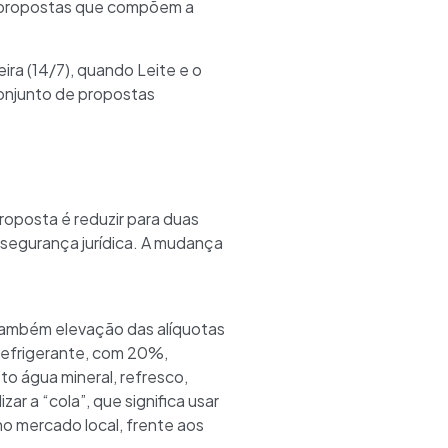
s propostas que compõem a
ra (14/7), quando Leite e o
conjunto de propostas
oposta é reduzir para duas
 segurança jurídica. A mudança
 também elevação das alíquotas
 refrigerante, com 20%,
to água mineral, refresco,
r a “cola”, que significa usar
o mercado local, frente aos