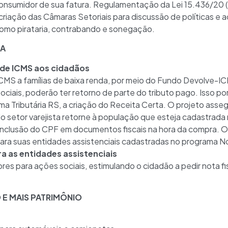
sumidor de sua fatura. Regulamentação da Lei 15.436/20 (
criação das Câmaras Setoriais para discussão de políticas e 
como pirataria, contrabando e sonegação.
IA
 de ICMS aos cidadãos
ICMS a famílias de baixa renda, por meio do Fundo Devolve-I
ociais, poderão ter retorno de parte do tributo pago. Isso 
a Tributária RS, a criação do Receita Certa. O projeto asse
o setor varejista retorne à população que esteja cadastrada
 inclusão do CPF em documentos fiscais na hora da compra. 
 para suas entidades assistenciais cadastradas no programa N
a as entidades assistenciais
res para ações sociais, estimulando o cidadão a pedir nota f
E MAIS PATRIMÔNIO