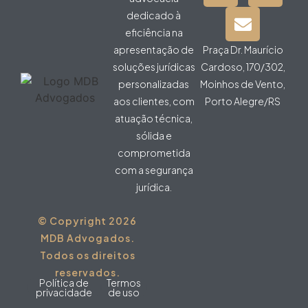
dedicado à
eficiência na
apresentação de
Praça Dr. Maurício
soluções jurídicas
Cardoso, 170/302,
personalizadas
Moinhos de Vento,
aos clientes, com
Porto Alegre/RS
atuação técnica,
sólida e
comprometida
com a segurança
jurídica.
© Copyright 2026
MDB Advogados.
Todos os direitos
reservados.
Política de
Termos
privacidade
de uso