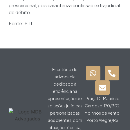
prescricional, pois caracteriza confissão extrajudicial
do débito.
Fonte: STJ
Escritório de
advocacia
dedicado à
eficiência na
apresentação de
Praça Dr. Maurício
soluções jurídicas
Cardoso, 170/302,
personalizadas
Moinhos de Vento,
aos clientes, com
Porto Alegre/RS
atuação técnica,