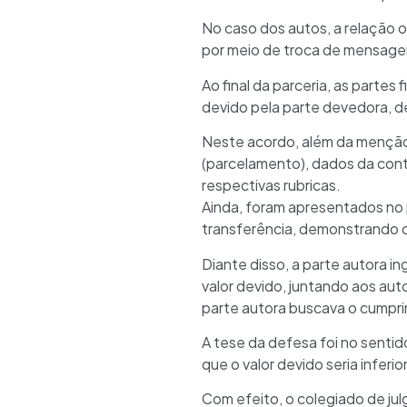
No caso dos autos, a relação or
por meio de troca de mensagen
Ao final da parceria, as parte
devido pela parte devedora, de
Neste acordo, além da menção
(parcelamento), dados da cont
respectivas rubricas.
Ainda, foram apresentados no 
transferência, demonstrando o
Diante disso, a parte autora i
valor devido, juntando aos au
parte autora buscava o cumprim
A tese da defesa foi no sentid
que o valor devido seria inferi
Com efeito, o colegiado de ju