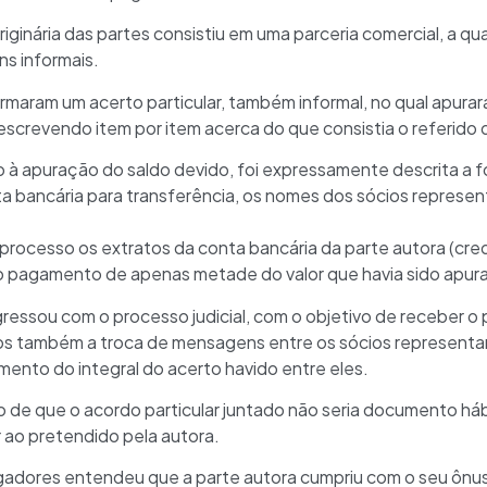
iginária das partes consistiu em uma parceria comercial, a qual
s informais.
s firmaram um acerto particular, também informal, no qual apur
screvendo item por item acerca do que consistia o referido 
 à apuração do saldo devido, foi expressamente descrita a
a bancária para transferência, os nomes dos sócios represen
processo os extratos da conta bancária da parte autora (cr
 pagamento de apenas metade do valor que havia sido apurad
ngressou com o processo judicial, com o objetivo de receber
tos também a troca de mensagens entre os sócios representan
ento do integral do acerto havido entre eles.
o de que o acordo particular juntado não seria documento hábi
or ao pretendido pela autora.
lgadores entendeu que a parte autora cumpriu com o seu ônus