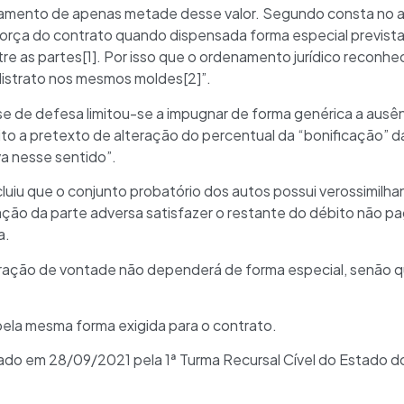
amento de apenas metade desse valor. Segundo consta no ac
a força do contrato quando dispensada forma especial prevista
e as partes[1]. Por isso que o ordenamento jurídico reconhe
 distrato nos mesmos moldes[2]”.
 de defesa limitou-se a impugnar de forma genérica a ausênci
ito a pretexto de alteração do percentual da “bonificação” 
va nesse sentido”.
cluiu que o conjunto probatório dos autos possui verossimilh
ção da parte adversa satisfazer o restante do débito não p
a.
eclaração de vontade não dependerá de forma especial, senão 
e pela mesma forma exigida para o contrato.
do em 28/09/2021 pela 1ª Turma Recursal Cível do Estado do