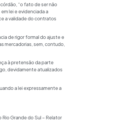
órdão, “o fato de ser não
 em lei e evidenciada a
ce a validade do contratos
a de rigor formal do ajuste e
das mercadorias, sem, contudo,
ança à pretensão da parte
ago, devidamente atualizados
quando a lei expressamente a
 Rio Grande do Sul – Relator