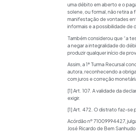
uma débito em aberto e o pag
solene, ou formal, não retira 
manifestação de vontades entr
informais e a possibilidade de
Também considerou que “a tese
a negar a integralidade do déb
produzir qualquer início de pro
Assim, a 1ª Turma Recursal con
autora, reconhecendo a obriga
com juros e correção monetári
[1] Art. 107. A validade da d
exigir.
[1] Art. 472. O distrato faz-s
Acórdão nº 71009994427, julga
José Ricardo de Bem Sanhudo