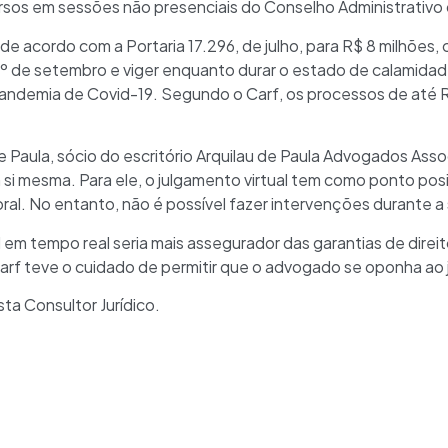
rsos em sessões não presenciais do Conselho Administrativo 
 de acordo com a Portaria 17.296, de julho, para R$ 8 milhões,
 1º de setembro e viger enquanto durar o estado de calamida
pandemia de Covid-19. Segundo o Carf, os processos de até 
aula, sócio do escritório Arquilau de Paula Advogados Asso
si mesma. Para ele, o julgamento virtual tem como ponto posit
al. No entanto, não é possível fazer intervenções durante a
em tempo real seria mais assegurador das garantias de direit
Carf teve o cuidado de permitir que o advogado se oponha ao 
sta Consultor Jurídico.