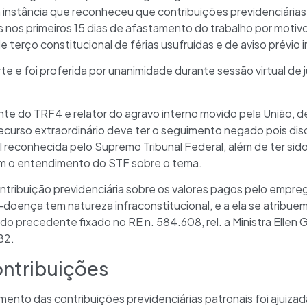
instância que reconheceu que contribuições previdenciárias
nos primeiros 15 dias de afastamento do trabalho por moti
e terço constitucional de férias usufruídas e de aviso prévio 
te e foi proferida por unanimidade durante sessão virtual de 
te do TRF4 e relator do agravo interno movido pela União, 
recurso extraordinário deve ter o seguimento negado pois di
 reconhecida pelo Supremo Tribunal Federal, além de ter sid
m o entendimento do STF sobre o tema.
ontribuição previdenciária sobre os valores pagos pelo emp
io-doença tem natureza infraconstitucional, e a ela se atribue
do precedente fixado no RE n. 584.608, rel. a Ministra Ellen 
82.
ontribuições
mento das contribuições previdenciárias patronais foi ajuiz