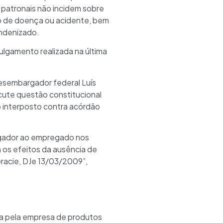
 patronais não incidem sobre
vo de doença ou acidente, bem
indenizado.
julgamento realizada na última
desembargador federal Luís
scute questão constitucional
o interposto contra acórdão
regador ao empregado nos
m os efeitos da ausência de
Gracie, DJe 13/03/2009”,
ada pela empresa de produtos