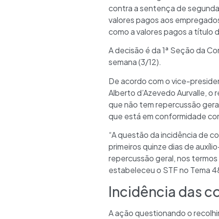
contra a sentença de segunda 
valores pagos aos empregados 
como a valores pagos a título d
A decisão é da 1ª Seção da Cor
semana (3/12).
De acordo com o vice-presiden
Alberto d’Azevedo Aurvalle, o 
que não tem repercussão geral
que está em conformidade co
“A questão da incidência de c
primeiros quinze dias de auxíl
repercussão geral, nos termos 
estabeleceu o STF no Tema 4
Incidência das c
A ação questionando o recolhi