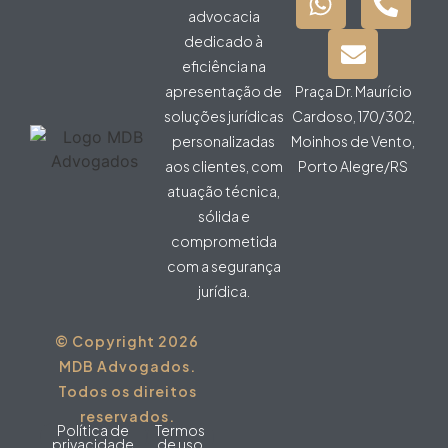
advocacia
dedicado à
eficiência na
apresentação de
Praça Dr. Maurício
soluções jurídicas
Cardoso, 170/302,
personalizadas
Moinhos de Vento,
aos clientes, com
Porto Alegre/RS
atuação técnica,
sólida e
comprometida
com a segurança
jurídica.
© Copyright 2026
MDB Advogados.
Todos os direitos
reservados.
Política de
Termos
privacidade
de uso