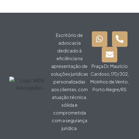
Escritório de
advocacia
dedicado à
eficiência na
apresentação de
Praça Dr. Maurício
soluções jurídicas
Cardoso, 170/302,
personalizadas
Moinhos de Vento,
aos clientes, com
Porto Alegre/RS
atuação técnica,
sólida e
comprometida
com a segurança
jurídica.