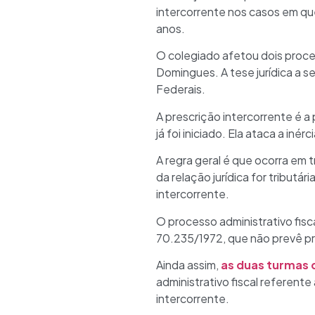
intercorrente nos casos em que
anos.
O colegiado afetou dois proces
Domingues. A tese jurídica a s
Federais.
A prescrição intercorrente é 
já foi iniciado. Ela ataca a inér
A regra geral é que ocorra em t
da relação jurídica for tributá
intercorrente.
O processo administrativo fisc
70.235/1972, que não prevê pr
Ainda assim,
as duas turmas d
administrativo fiscal referente
intercorrente.