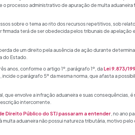
 o processo administrativo de apuração de multa aduaneira f
sos sobre o tema ao rito dos recursos repetitivos, sob relato
er firmada terá de ser obedecida pelos tribunais de apelação e
a perda de um direito pela ausência de ação durante determ
cia do Estado.
rês anos, conforme o artigo 1º, parágrafo 1º, da
Lei 9.873/19
ria, incide o parágrafo 5º da mesma norma, que afasta a possib
al, que envolve a infração aduaneira e suas consequências, é
escrição intercorrente.
e Direito Público do STJ passaram a entender
, no ano p
 à multa aduaneira não possui natureza tributária, motivo pel