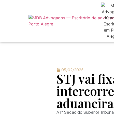
05/02/2025
STJ vai fi
intercorr
aduaneira
A 1ª Seção do Superior Tribuna