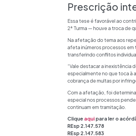
Prescrição int
Essa tese é favorável ao con
2ª Turma — houve a troca de q
Na afetação do tema aos repet
afeta inúmeros processos em t
transferindo conflitos individu
“Vale destacar a inexistência 
especialmente no que toca à ap
cobrança de multas por infring
Com a afetação, foi determin
especial nos processos penden
continuam em tramitação.
Clique
aqui
para ler o acór
REsp 2.147.578
REsp 2.147.583