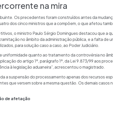
ercorrente na mira
tribuinte. Os precedentes foram construídos antes da mudan
uatro dos cinco ministros que a compõem, o que afetou tamb
itivos, o ministro Paulo Sérgio Domingues destacou que a q
ramitação no âmbito da administração pública, e a falta de 
alizados, para solução caso a caso, ao Poder Judiciário.
de uniformidade quanto ao tratamento da controvérsia no âmbi
licação do artigo 1º, parágrafo 1º, da Lei 9.873/99 aos proces
ência à legislação aduaneira”, acrescentou o magistrado.
ada a suspensão do processamento apenas dos recursos espe
tes que versem sobre a mesma questão. Os demais casos nas
dão de afetação