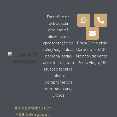
Escritório de
advocacia
dedicado à
eficiência na
apresentação de
Praça Dr. Maurício
soluções jurídicas
Cardoso, 170/302,
personalizadas
Moinhos de Vento,
aos clientes, com
Porto Alegre/RS
atuação técnica,
sólida e
comprometida
com a segurança
jurídica.
© Copyright 2026
MDB Advogados.