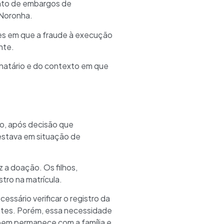
ento de embargos de
 Noronha.
es em que a fraude à execução
nte.
onatário e do contexto em que
to, após decisão que
 estava em situação de
z a doação. Os filhos,
tro na matrícula.
ssário verificar o registro da
entes. Porém, essa necessidade
 bem permanece com a família e