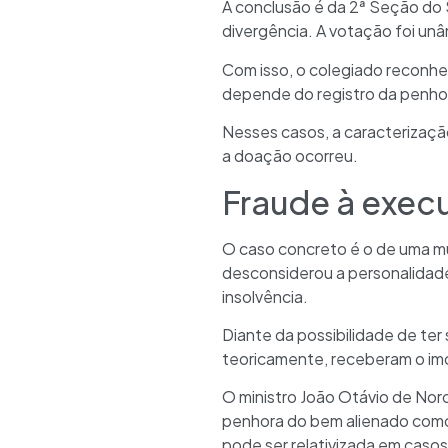
A conclusão é da 2ª Seção do 
divergência. A votação foi unâ
Com isso, o colegiado reconhe
depende do registro da penhor
Nesses casos, a caracterizaçã
a doação ocorreu.
Fraude à exec
O caso concreto é o de uma mul
desconsiderou a personalidade 
insolvência.
Diante da possibilidade de ter 
teoricamente, receberam o imóv
O ministro João Otávio de Noro
penhora do bem alienado como 
pode ser relativizada em caso