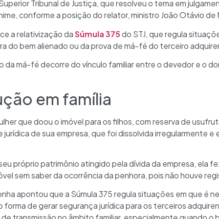
Superior Tribunal de Justiça, que resolveu o tema em julgam
nime, conforme a posição do relator, ministro João Otávio de
ce a relativização da
Súmula 375
do STJ, que regula situaçõ
a do bem alienado ou da prova de má-fé do terceiro adquire
o da má-fé decorre do vínculo familiar entre o devedor e o d
ução em família
her que doou o imóvel para os filhos, com reserva de usufru
jurídica de sua empresa, que foi dissolvida irregularmente e
seu próprio patrimônio atingido pela dívida da empresa, ela fe
el sem saber da ocorrência da penhora, pois não houve regis
nha apontou que a Súmula 375 regula situações em que é nece
forma de gerar segurança jurídica para os terceiros adquir
s de transmissão no âmbito familiar, especialmente quando o