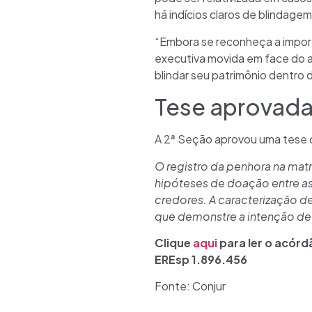
há indícios claros de blindagem
“Embora se reconheça a impor
executiva movida em face do a
blindar seu patrimônio dentro da
Tese aprovad
A 2ª Seção aprovou uma tese 
O registro da penhora na mat
hipóteses de doação entre a
credores. A caracterização d
que demonstre a intenção de 
Clique
aqui
para ler o acórd
EREsp 1.896.456
Fonte: Conjur