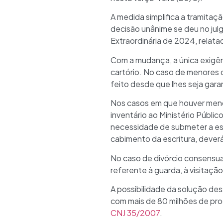
A medida simplifica a tramita
decisão unânime se deu no ju
Extraordinária de 2024, relata
Com a mudança, a única exigênc
cartório. No caso de menores 
feito desde que lhes seja garan
Nos casos em que houver menor 
inventário ao Ministério Públic
necessidade de submeter a esc
cabimento da escritura, deve
No caso de divórcio consensual
referente à guarda, à visitaçã
A possibilidade da solução dess
com mais de 80 milhões de pro
CNJ 35/2007
.