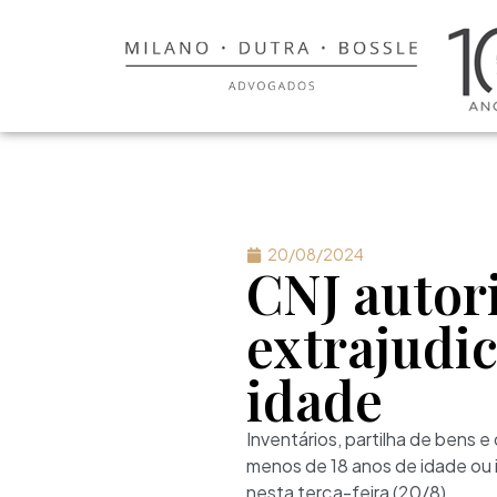
20/08/2024
CNJ autori
extrajudi
idade
Inventários, partilha de bens 
menos de 18 anos de idade ou 
nesta terça-feira (20/8).