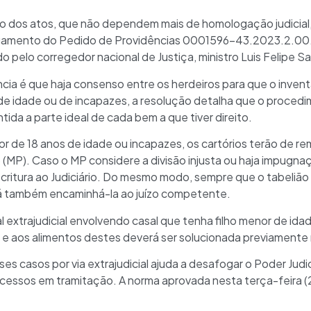
ção dos atos, que não dependem mais de homologação judicial,
lgamento do Pedido de Providências 0001596-43.2023.2.00.
do pelo corregedor nacional de Justiça, ministro Luis Felipe S
ia é que haja consenso entre os herdeiros para que o invent
de idade ou de incapazes, a resolução detalha que o procedim
tida a parte ideal de cada bem a que tiver direito.
de 18 anos de idade ou incapazes, os cartórios terão de rem
o (MP). Caso o MP considere a divisão injusta ou haja impugna
ritura ao Judiciário. Do mesmo modo, sempre que o tabelião t
rá também encaminhá-la ao juízo competente.
 extrajudicial envolvendo casal que tenha filho menor de idad
o e aos alimentos destes deverá ser solucionada previamente n
es casos por via extrajudicial ajuda a desafogar o Poder Judi
cessos em tramitação. A norma aprovada nesta terça-feira (2