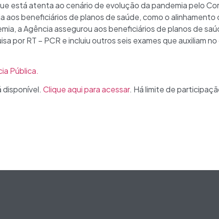
 que está atenta ao cenário de evolução da pandemia pelo Co
cia aos beneficiários de planos de saúde, como o alinhamento 
mia, a Agência assegurou aos beneficiários de planos de saú
 por RT – PCR e incluiu outros seis exames que auxiliam no
cia Pública.
á disponível.
Clique aqui para acessar
. Há limite de participaçã