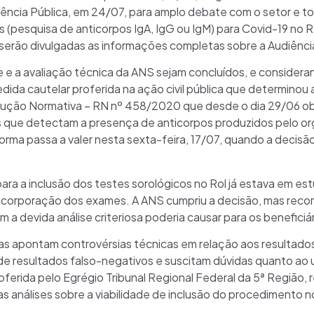
diência Pública, em 24/07, para amplo debate com o setor e t
s (pesquisa de anticorpos IgA, IgG ou IgM) para Covid-19 no
erão divulgadas as informações completas sobre a Audiênci
e a avaliação técnica da ANS sejam concluídos, e consideran
da cautelar proferida na ação civil pública que determinou a
lução Normativa – RN nº 458/2020 que desde o dia 29/06 ob
os que detectam a presença de anticorpos produzidos pelo o
rma passa a valer nesta sexta-feira, 17/07, quando a decisão
para a inclusão dos testes sorológicos no Rol já estava em e
 incorporação dos exames. A ANS cumpriu a decisão, mas reco
 a devida análise criteriosa poderia causar para os beneficiá
s apontam controvérsias técnicas em relação aos resultado
de resultados falso-negativos e suscitam dúvidas quanto ao 
oferida pelo Egrégio Tribunal Regional Federal da 5ª Regiã
 análises sobre a viabilidade de inclusão do procedimento n