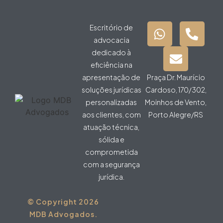
Escritório de
advocacia
dedicado à
eficiência na
apresentação de
Praça Dr. Maurício
soluções jurídicas
Cardoso, 170/302,
personalizadas
Moinhos de Vento,
aos clientes, com
Porto Alegre/RS
atuação técnica,
sólida e
comprometida
com a segurança
jurídica.
© Copyright 2026
MDB Advogados.