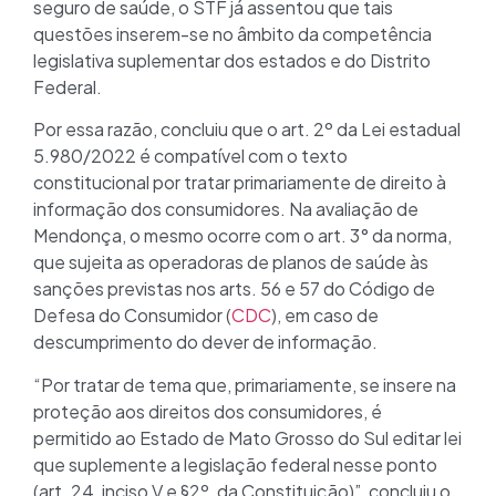
seguro de saúde, o STF já assentou que tais
questões inserem-se no âmbito da competência
legislativa suplementar dos estados e do Distrito
Federal.
Por essa razão, concluiu que o art. 2º da Lei estadual
5.980/2022 é compatível com o texto
constitucional por tratar primariamente de direito à
informação dos consumidores. Na avaliação de
Mendonça, o mesmo ocorre com o art. 3° da norma,
que sujeita as operadoras de planos de saúde às
sanções previstas nos arts. 56 e 57 do Código de
Defesa do Consumidor (
CDC
), em caso de
descumprimento do dever de informação.
“Por tratar de tema que, primariamente, se insere na
proteção aos direitos dos consumidores, é
permitido ao Estado de Mato Grosso do Sul editar lei
que suplemente a legislação federal nesse ponto
(art. 24, inciso V e §2º, da Constituição)”, concluiu o