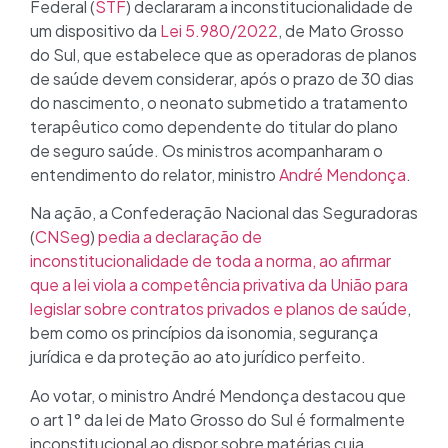
Federal (
STF
) declararam a inconstitucionalidade de
um dispositivo da
Lei 5.980/2022
, de Mato Grosso
do Sul, que estabelece que as operadoras de planos
de saúde devem considerar, após o prazo de 30 dias
do nascimento, o neonato submetido a tratamento
terapêutico como dependente do titular do plano
de seguro saúde. Os ministros acompanharam o
entendimento do relator, ministro
André Mendonça
.
Na ação, a Confederação Nacional das Seguradoras
(
CNSeg
)
pedia a declaração de
inconstitucionalidade de toda a norma, ao afirmar
que a lei viola a competência privativa da União para
legislar sobre contratos privados e planos de saúde
,
bem como os princípios da isonomia, segurança
jurídica e da proteção ao ato jurídico perfeito.
Ao votar, o ministro André Mendonça destacou que
o art 1° da lei de Mato Grosso do Sul é formalmente
inconstitucional ao dispor sobre matérias cuja