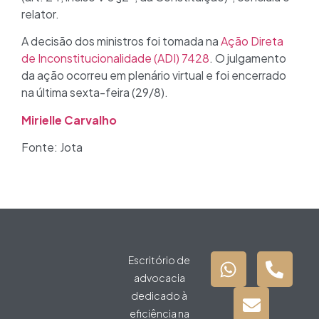
relator.
A decisão dos ministros foi tomada na
Ação Direta
de Inconstitucionalidade (ADI) 7428
. O julgamento
da ação ocorreu em plenário virtual e foi encerrado
na última sexta-feira (29/8).
Mirielle Carvalho
Fonte: Jota
Escritório de
advocacia
dedicado à
eficiência na